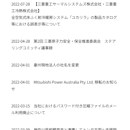
2022-07-28
【三菱重工サーマルシステムズ株式会社・三菱重
工冷熱株式会社】
全空気式床ふく射冷暖房システム「ユカリラ」の製品カタログ
等における誤表示等について
2022-04-28
第2回 三菱原子力安全・保全推進委員会 ステア
リングコミッティ議事録
2022-04-01
豪州現地法人の社名を変更
2022-04-01
Mitsubishi Power Australia Pty. Ltd. 移転のお知ら
せ
2022-03-15
当社におけるパスワード付き圧縮ファイルのメー
ル利用廃止について
2022-03-09
神奈川県相模原市と連携してトンガ王国へ支援物