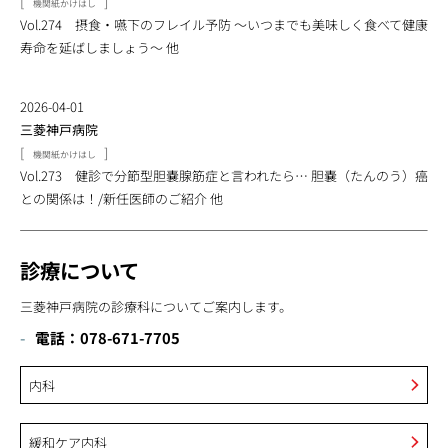
[
]
機関紙かけはし
Vol.274 摂食・嚥下のフレイル予防 ～いつまでも美味しく食べて健康
寿命を延ばしましょう～ 他
2026-04-01
三菱神戸病院
[
]
機関紙かけはし
Vol.273 健診で分節型胆嚢腺筋症と言われたら… 胆嚢（たんのう）癌
との関係は！/新任医師のご紹介 他
診療について
三菱神戸病院の診療科についてご案内します。
電話：078-671-7705
内科
緩和ケア内科