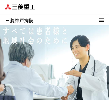
メ
イ
ン
コ
ン
テ
ン
ツ
に
移
動