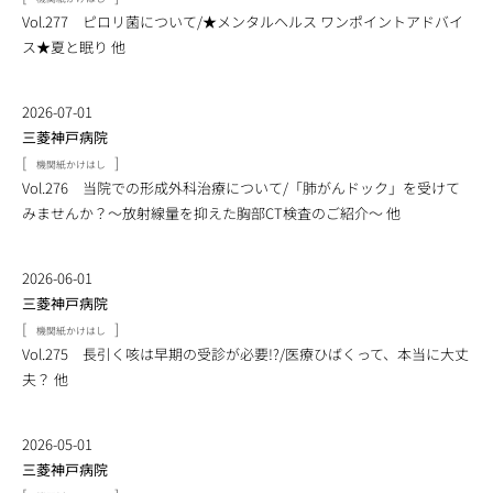
Vol.277 ピロリ菌について/★メンタルヘルス ワンポイントアドバイ
ス★夏と眠り 他
2026-07-01
三菱神戸病院
[
]
機関紙かけはし
Vol.276 当院での形成外科治療について/「肺がんドック」を受けて
みませんか？～放射線量を抑えた胸部CT検査のご紹介～ 他
2026-06-01
三菱神戸病院
[
]
機関紙かけはし
Vol.275 長引く咳は早期の受診が必要!?/医療ひばくって、本当に大丈
夫？ 他
2026-05-01
三菱神戸病院