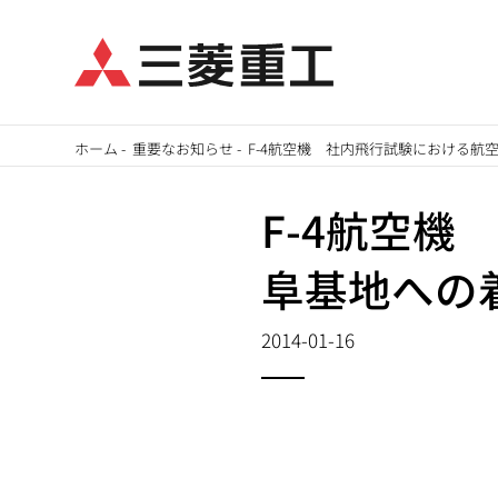
メ
ホーム
-
重要なお知らせ
-
F-4航空機 社内飛行試験における航
イ
パ
ン
F-4航空
ン
コ
阜基地への
ン
く
テ
ず
2014-01-16
ン
ツ
に
移
動