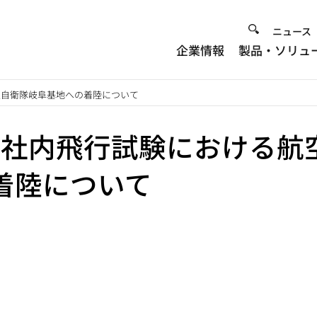
Heade
ニュース
企業情報
製品・ソリュ
Menu
空自衛隊岐阜基地への着陸について
機 社内飛行試験における航
着陸について