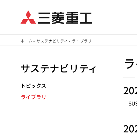
メ
ホーム
-
サステナビリティ
-
ライブラリ
イ
パ
ン
ラ
サステナビリティ
ン
コ
ン
く
テ
トピックス
2
ず
ン
ライブラリ
ツ
SUS
に
移
2
動