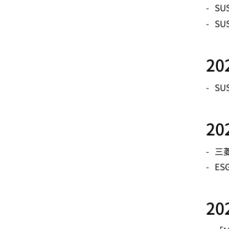
SUS
SU
2
SUS
2
三菱
ESG
2