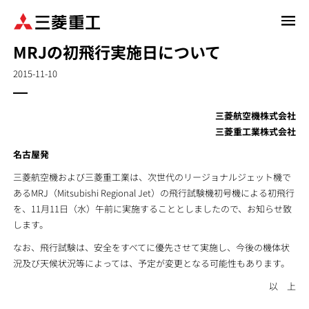
メ
イ
MRJの初飛行実施日について
ン
コ
2015-11-10
ン
テ
ン
三菱航空機株式会社
ツ
三菱重工業株式会社
に
名古屋発
移
三菱航空機および三菱重工業は、次世代のリージョナルジェット機で
動
あるMRJ（Mitsubishi Regional Jet）の飛行試験機初号機による初飛行
を、11月11日（水）午前に実施することとしましたので、お知らせ致
します。
なお、飛行試験は、安全をすべてに優先させて実施し、今後の機体状
況及び天候状況等によっては、予定が変更となる可能性もあります。
以 上