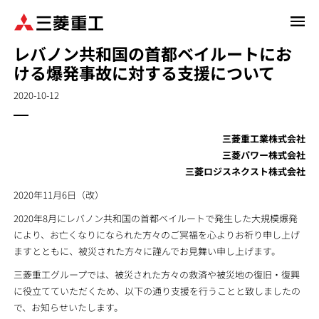
メ
イ
レバノン共和国の首都ベイルートにお
ン
ける爆発事故に対する支援について
コ
ン
2020-10-12
テ
ン
ツ
三菱重工業株式会社
に
三菱パワー株式会社
移
三菱ロジスネクスト株式会社
動
2020年11月6日（改）
2020年8月にレバノン共和国の首都ベイルートで発生した大規模爆発
により、お亡くなりになられた方々のご冥福を心よりお祈り申し上げ
ますとともに、被災された方々に謹んでお見舞い申し上げます。
三菱重工グループでは、被災された方々の救済や被災地の復旧・復興
に役立てていただくため、以下の通り支援を行うことと致しましたの
で、お知らせいたします。