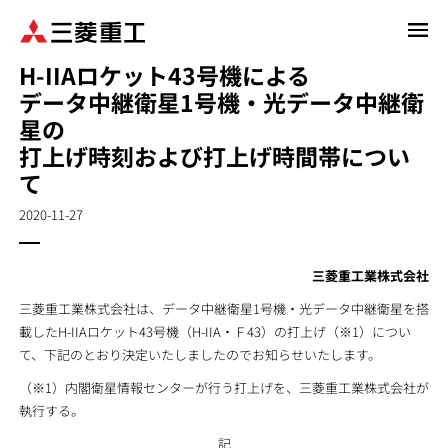
メ
イ
H-IIAロケット43号機による
ン
データ中継衛星1号機・光データ中継衛
コ
ン
星の
テ
打上げ時刻および打上げ時間帯につい
ン
て
ツ
に
2020-11-27
移
動
三菱重工業株式会社
三菱重工業株式会社は、データ中継衛星1号機・光データ中継衛星を搭
載したH-IIAロケット43号機（H-IIA・Ｆ43）の打上げ（※1）につい
て、下記のとおり決定いたしましたのでお知らせいたします。
（※1）内閣衛星情報センターが行う打上げを、三菱重工業株式会社が
執行する。
記