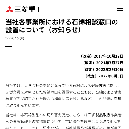
メ
イ
当社各事業所における石綿相談窓口の
ン
設置について（お知らせ）
コ
ン
2006-10-23
テ
ン
ツ
（改定）2017年10月17日
に
（改定）2021年7月27日
移
（改定）2022年2月10日
動
（改定）2022年6月3日
当社では、大きな社会問題となっている石綿による健康被害に関し、
元従業員を対象とした相談窓口を設置するとともに、石綿による健康
被害が労災認定された場合の補償制度を設けるなど、この問題に真摯
に取り組んでいます。
当社は、非石綿製品への切り替え促進、さらには石綿製品取扱作業者
への健康管理上の諸措置について、常に法令を遵守しつつ取り組んで
参りました。しかし、残念ながら、当社社員及び退職者に石綿が原因