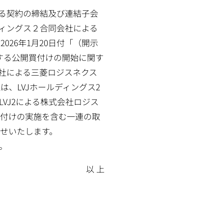
係る契約の締結及び連結子会
ディングス２合同会社による
26年1月20日付「（開示
する公開買付けの開始に関す
会社による三菱ロジスネクス
、LVJホールディングス2
LVJ2による株式会社ロジス
買付けの実施を含む一連の取
せいたします。
。
以 上