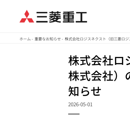
メ
ホーム
-
重要なお知らせ
-
株式会社ロジスネクスト（旧三菱ロジ
イ
パ
ン
株式会社ロ
ン
コ
株式会社）
ン
く
テ
知らせ
ず
ン
ツ
2026-05-01
に
移
動