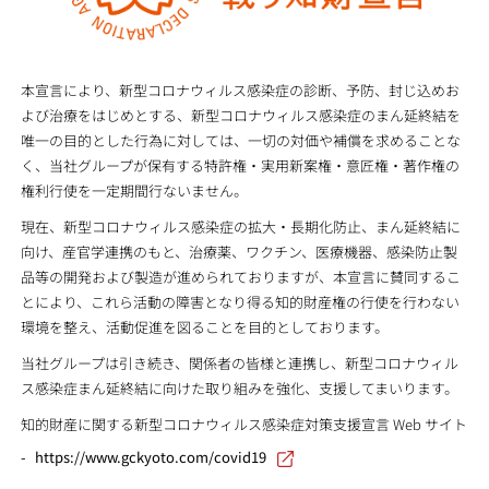
本宣言により、新型コロナウィルス感染症の診断、予防、封じ込めお
よび治療をはじめとする、新型コロナウィルス感染症のまん延終結を
唯一の目的とした行為に対しては、一切の対価や補償を求めることな
く、当社グループが保有する特許権・実用新案権・意匠権・著作権の
権利行使を一定期間行ないません。
現在、新型コロナウィルス感染症の拡大・長期化防止、まん延終結に
向け、産官学連携のもと、治療薬、ワクチン、医療機器、感染防止製
品等の開発および製造が進められておりますが、本宣言に賛同するこ
とにより、これら活動の障害となり得る知的財産権の行使を行わない
環境を整え、活動促進を図ることを目的としております。
当社グループは引き続き、関係者の皆様と連携し、新型コロナウィル
ス感染症まん延終結に向けた取り組みを強化、支援してまいります。
知的財産に関する新型コロナウィルス感染症対策支援宣言 Web サイト
https://www.gckyoto.com/covid19