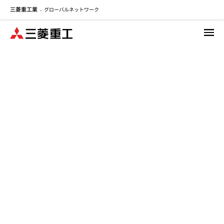
三菱重工業
グローバルネットワーク
メ
-
イ
ン
コ
ン
テ
ン
ツ
に
移
動