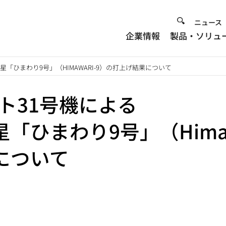
Heade
ニュース
企業情報
製品・ソリュ
Menu
衛星「ひまわり9号」（HIMAWARI-9）の打上げ結果について
ット31号機による
「ひまわり9号」（Himaw
について