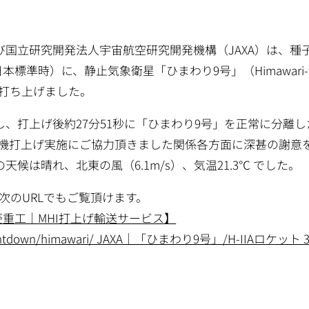
国立研究開発法人宇宙航空研究開発機構（JAXA）は、種子
（日本標準時）に、静止気象衛星「ひまわり9号」（Himawari-
）を打ち上げました。
、打上げ後約27分51秒に「ひまわり9号」を正常に分離
1号機打上げ実施にご協力頂きました関係各方面に深甚の謝意
は晴れ、北東の風（6.1m/s）、気温21.3℃ でした。
次のURLでもご覧頂けます。
.jp/ 三菱重工｜MHI打上げ輸送サービス】
.jp/countdown/himawari/ JAXA｜「ひまわり9号」/H-IIA