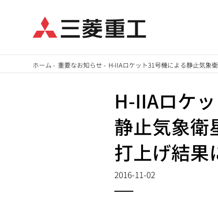
メ
ホーム
-
重要なお知らせ
-
H-IIAロケット31号機による静止気象
イ
パ
ン
H-IIAロケ
ン
コ
静止気象衛星
ン
く
テ
打上げ結果
ず
ン
ツ
2016-11-02
に
移
動