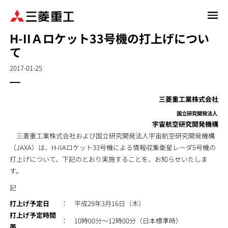
メ
イ
H-IIＡロケット33号機の打上げについ
ン
て
コ
ン
2017-01-25
テ
ン
ツ
三菱重工業株式会社
に
国立研究開発法人
移
宇宙航空研究開発機構
動
三菱重工業株式会社および国立研究開発法人宇宙航空研究開発機構
（JAXA）は、H-IIAロケット33号機による情報収集衛星レーダ5号機の
打上げについて、下記のとおり実施することを、お知らせいたしま
す。
記
打上げ予定日
： 平成29年3月16日（木）
打上げ予定時間
： 10時00分～12時00分（日本標準時）
帯