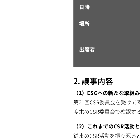
日時
場所
出席者
2. 議事内容
（1）ESGへの新たな取組
第21回CSR委員会を受け
度末のCSR委員会で確認す
（2）これまでのCSR活動
従来のCSR活動を振り返る