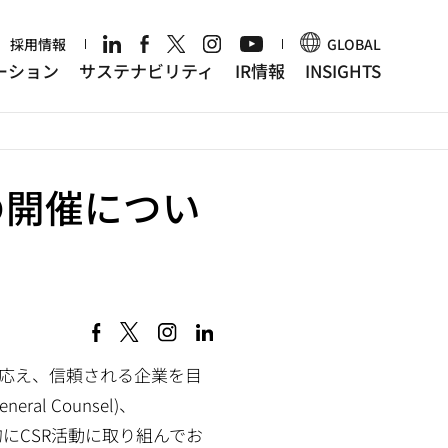
r
採用情報
GLOBAL
ーション
サステナビリティ
IR情報
INSIGHTS
の開催につい
に応え、信頼される企業を目
l Counsel)、
極的にCSR活動に取り組んでお