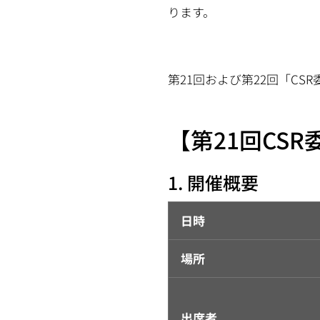
ります。
第21回および第22回「C
【第21回CSR
1. 開催概要
日時
場所
出席者