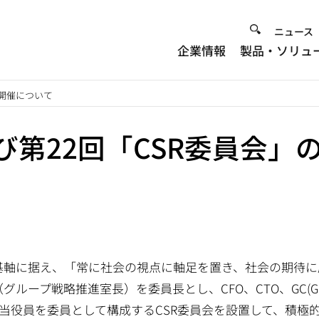
Heade
ニュース
企業情報
製品・ソリュ
Menu
の開催について
び第22回「CSR委員会」
の基軸に据え、「常に社会の視点に軸足を置き、社会の期待
ープ戦略推進室長）を委員長とし、CFO、CTO、GC(Genera
ces）担当役員を委員として構成するCSR委員会を設置して、積