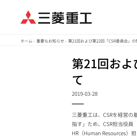
メ
ホーム
-
重要なお知らせ
-
第21回および第22回「CSR委員会」
イ
パ
ン
第21回およ
ン
コ
て
ン
く
テ
ず
2019-03-28
ン
ツ
に
三菱重工は、CSRを経営
移
指す」ため、CSR担当役員（グル
動
HR（Human Resour