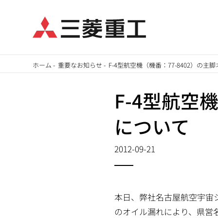
メ
ホーム
-
重要なお知らせ
-
F-4型航空機（機番：77-8402）の
イ
パ
ン
F-4型航空
ン
コ
について
ン
く
テ
ず
2012-09-21
ン
ツ
に
移
本日、弊社名古屋航空宇宙
動
のオイル漏れにより、県営