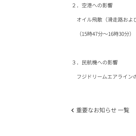
２．空港への影響
オイル飛散（滑走路および
（15時47分～16時30分）
３．民航機への影響
フジドリームエアラインの
重要なお知らせ 一覧