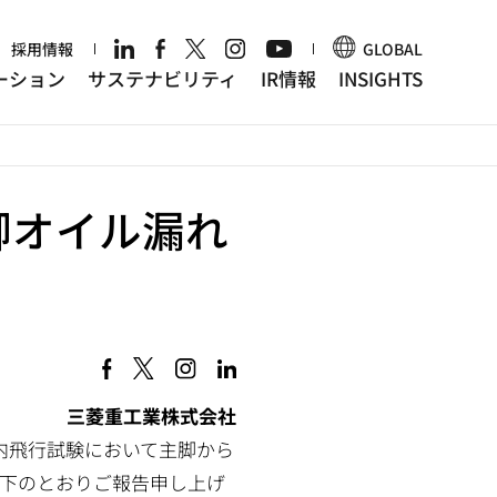
r
採用情報
GLOBAL
ーション
サステナビリティ
IR情報
INSIGHTS
主脚オイル漏れ
三菱重工業株式会社
内飛行試験において主脚から
下のとおりご報告申し上げ