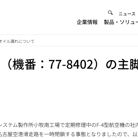
Heade
ニュース
企業情報
製品・ソリュ
Menu
主脚オイル漏れについて
機（機番：77-8402）の
システム製作所小牧南工場で定期修理中のF-4型航空機の社
名古屋空港滑走路を一時閉鎖する事態となりましたので、以