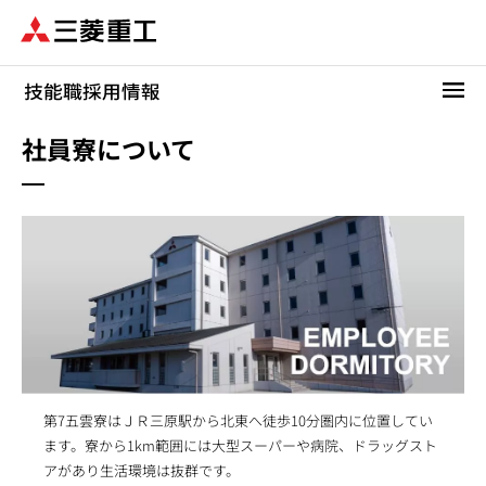
メ
イ
ン
コ
ン
テ
社員寮について
ン
ツ
に
移
動
第7五雲寮はＪＲ三原駅から北東へ徒歩10分圏内に位置してい
ます。寮から1km範囲には大型スーパーや病院、ドラッグスト
アがあり生活環境は抜群です。