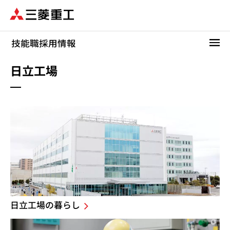
メ
イ
ン
コ
ン
テ
日立工場
ン
ツ
に
移
動
日立工場の暮らし