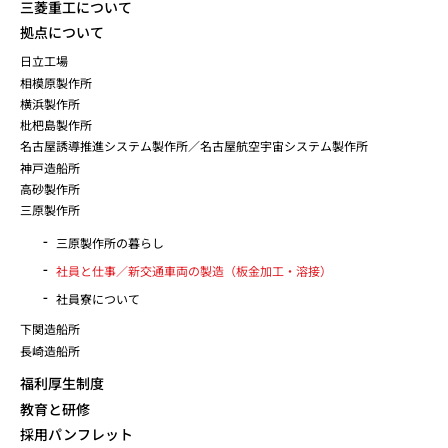
三菱重工について
拠点について
日立工場
相模原製作所
横浜製作所
枇杷島製作所
名古屋誘導推進システム製作所／名古屋航空宇宙システム製作所
神戸造船所
高砂製作所
三原製作所
三原製作所の暮らし
社員と仕事／新交通車両の製造（板金加工・溶接）
社員寮について
下関造船所
長崎造船所
福利厚生制度
教育と研修
採用パンフレット