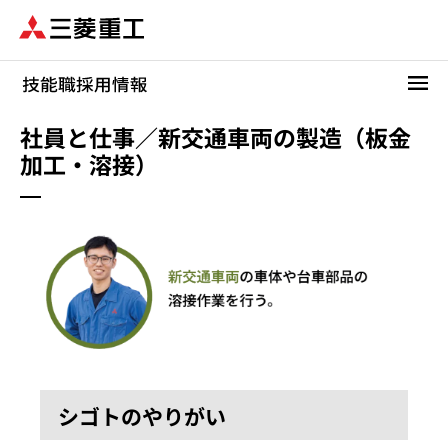
メ
イ
ン
コ
ン
テ
社員と仕事／新交通車両の製造（板金
ン
加工・溶接）
ツ
に
移
動
シゴトのやりがい