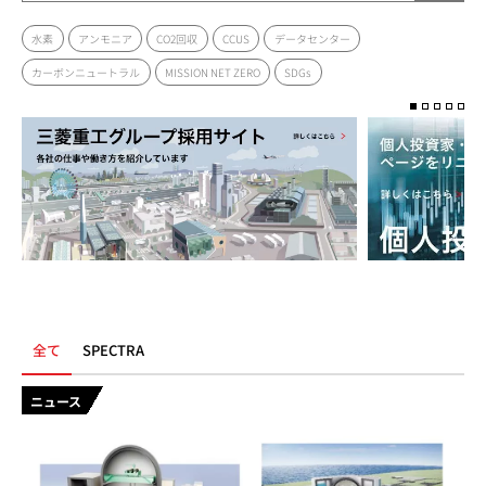
水素
アンモニア
CO2回収
CCUS
データセンター
カーボンニュートラル
MISSION NET ZERO
SDGs
全て
SPECTRA
ニュース