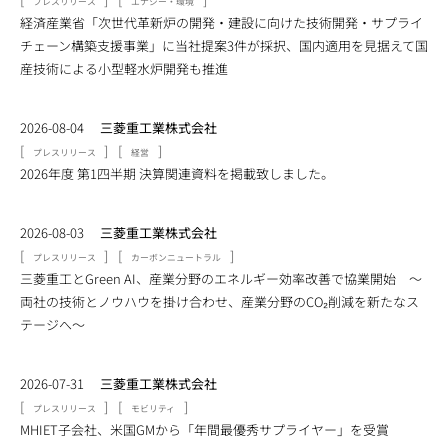
プレスリリース
エナジー・環境
経済産業省「次世代革新炉の開発・建設に向けた技術開発・サプライ
チェーン構築支援事業」に当社提案3件が採択、国内適用を見据えて国
産技術による小型軽水炉開発も推進
2026-08-04
三菱重工業株式会社
[
]
[
]
プレスリリース
経営
2026年度 第1四半期 決算関連資料を掲載致しました。
2026-08-03
三菱重工業株式会社
[
]
[
]
プレスリリース
カーボンニュートラル
三菱重工とGreen AI、産業分野のエネルギー効率改善で協業開始 ～
両社の技術とノウハウを掛け合わせ、産業分野のCO₂削減を新たなス
テージへ～
2026-07-31
三菱重工業株式会社
[
]
[
]
プレスリリース
モビリティ
MHIET子会社、米国GMから「年間最優秀サプライヤー」を受賞