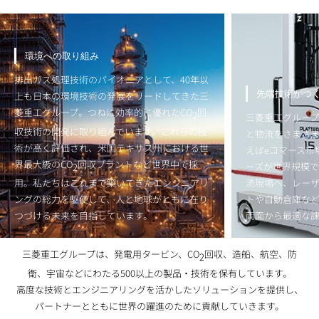
環境への取り組み
排出ガス処理技術のパイオニアとして、40年以
先端技術がつ
上も日本の環境技術の発展をリードしてきた三
菱重工グループ。つねに効率的に優れたCO
回
2
三菱重工グルー
収技術の開発に取り組んでいます。これらの技
と物流をさまざ
術が高く評価され、米国テキサス州における世
えばeコマース市
界最大級のCO
回収プラントなど世界中で採
2
ーズが世界規模で
用。私たちはこれまで築いてきたエンジニアリ
流現場へ、レー
ングの総力を駆使して、人と地球がともに在り
トや自動倉庫な
つづける未来を目指しています。
両面から最適な
三菱重工グループは、発電用タービン、CO
回収、造船、航空、防
2
衛、宇宙などにわたる500以上の製品・技術を保有しています。
高度な技術とエンジニアリングを活かしたソリューションを提供し、
パートナーとともに世界の躍進のために貢献していきます。