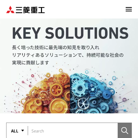
メ
イ
ン
コ
ン
テ
ン
ツ
に
移
動
ALL