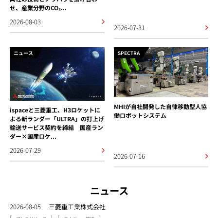
せ、産業分野のCO₂...
2026-08-03
2026-07-31
ニュース
SPECTRA
MHIが自社開発した自律移動型人協
ispaceと三菱重工、H3ロケットに
働ロボットシステム
よる新ランダー「ULTRA」の打上げ
輸送サービス契約を締結 国産ラン
ダー×国産ロケ...
2026-07-29
2026-07-16
ニュース
2026-08-05
三菱重工業株式会社
[
]
[
]