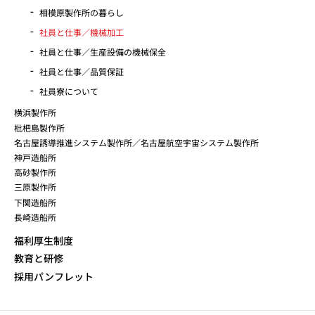
相模原製作所の暮らし
社員と仕事／機械加工
社員と仕事／生産設備の機械保全
社員と仕事／品質保証
社員寮について
横浜製作所
枇杷島製作所
名古屋誘導推進システム製作所／名古屋航空宇宙システム製作所
神戸造船所
高砂製作所
三原製作所
下関造船所
長崎造船所
福利厚生制度
教育と研修
採用パンフレット