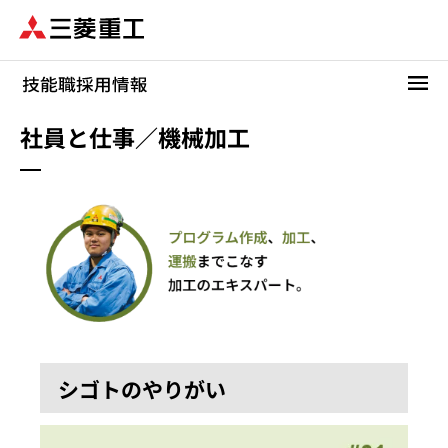
メ
イ
ン
コ
ン
テ
社員と仕事／機械加工
ン
ツ
に
移
動
シゴトのやりがい