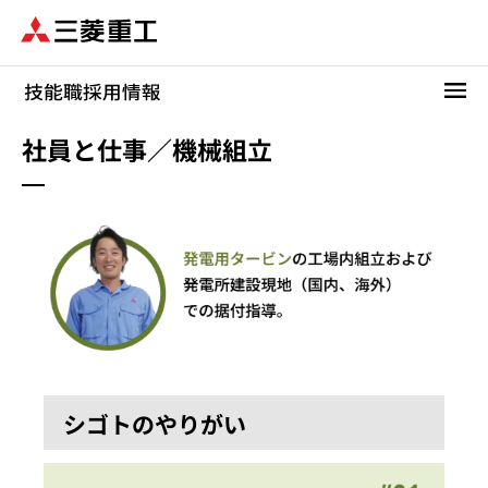
メ
イ
ン
コ
ン
テ
社員と仕事／機械組立
ン
ツ
に
移
動
シゴトのやりがい