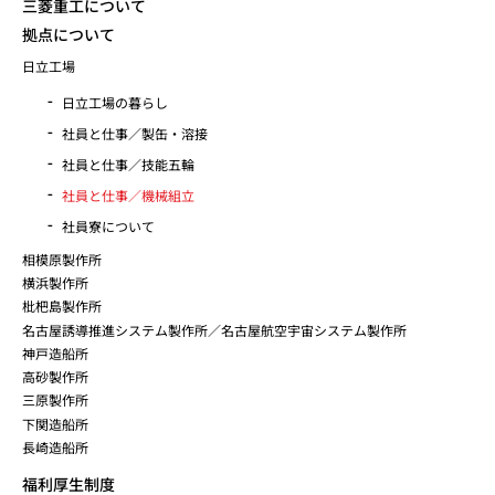
三菱重工について
拠点について
日立工場
日立工場の暮らし
社員と仕事／製缶・溶接
社員と仕事／技能五輪
社員と仕事／機械組立
社員寮について
相模原製作所
横浜製作所
枇杷島製作所
名古屋誘導推進システム製作所／名古屋航空宇宙システム製作所
神戸造船所
高砂製作所
三原製作所
下関造船所
長崎造船所
福利厚生制度