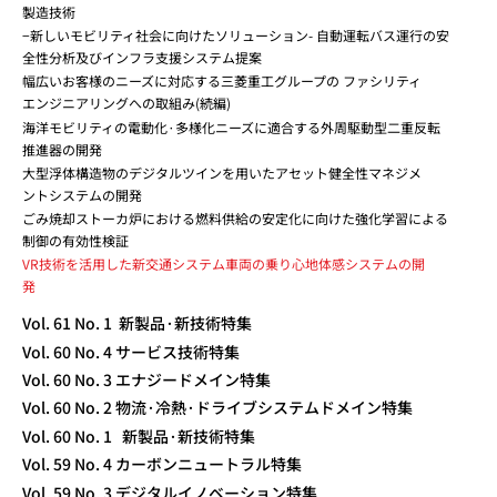
製造技術
−新しいモビリティ社会に向けたソリューション- 自動運転バス運行の安
全性分析及びインフラ支援システム提案
幅広いお客様のニーズに対応する三菱重工グループの ファシリティ
エンジニアリングへの取組み(続編)
海洋モビリティの電動化·多様化ニーズに適合する外周駆動型二重反転
推進器の開発
大型浮体構造物のデジタルツインを用いたアセット健全性マネジメ
ントシステムの開発
ごみ焼却ストーカ炉における燃料供給の安定化に向けた強化学習による
制御の有効性検証
VR技術を活用した新交通システム車両の乗り心地体感システムの開
発
Vol. 61 No. 1 新製品·新技術特集
Vol. 60 No. 4 サービス技術特集
Vol. 60 No. 3 エナジードメイン特集
Vol. 60 No. 2 物流·冷熱·ドライブシステムドメイン特集
Vol. 60 No. 1 新製品·新技術特集
Vol. 59 No. 4 カーボンニュートラル特集
Vol. 59 No. 3 デジタルイノベーション特集