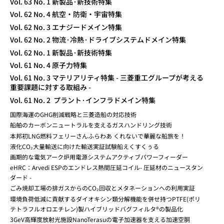
Vol. 63 No. 1 新製品·新技術特集
Vol. 62 No. 4 航空・防衛・宇宙特集
Vol. 62 No. 3 エナジードメイン特集
Vol. 62 No. 2 物流·冷熱·ドライブシステムドメイン特集
Vol. 62 No. 1 新製品·新技術特集
Vol. 61 No. 4 原子力特集
Vol. 61 No. 3 マテリアリティ特集 - 三菱重工グループが考える
重要課題に対する取組み -
Vol. 61 No. 2 プラント·インフラドメイン特集
国際海運のGHG削減戦略と三菱造船の対応技術
船舶のカーボンニュートラルを支えるガスハンドリング技術
本邦初LNG燃料フェリーさんふらわあ くれないで華麗な船旅を！
液化CO₂大量輸送に向けた輸送実証試験船えくすくぅる
画期的な電気アーク炉用電源システムアクティブパワーフィーダー
eHRC：Arvedi ESPのエンドレス熱間圧延コイル- 圧延材のニュースタン
ダード -
ごみ焼却工場の排ガスからのCO₂回収とメタネーションへの利用実証
環境負荷低減に貢献するダイオキシン類分解機能を併せ持つPTFE(ポリ
テトラフルオロエチレン)製ハイブリッドバグフィルタ®の製品化
3GeV高輝度放射光施設NanoTerasuの電子加速器を支える加速空胴