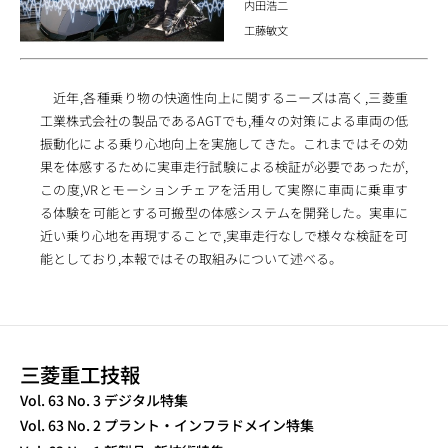
内田浩二
工藤敏文
近年,各種乗り物の快適性向上に関するニーズは高く,三菱重
工業株式会社の製品であるAGTでも,種々の対策による車両の低
振動化による乗り心地向上を実施してきた。これまではその効
果を体感するために実車走行試験による検証が必要であったが,
この度,VRとモーションチェアを活用して実際に車両に乗車す
る体験を可能とする可搬型の体感システムを開発した。実車に
近い乗り心地を再現することで,実車走行なしで様々な検証を可
能としており,本報ではその取組みについて述べる。
三菱重工技報
TECHNICAL REVIEW
Vol. 63 No. 3 デジタル特集
Vol. 63 No. 2 プラント・インフラドメイン特集