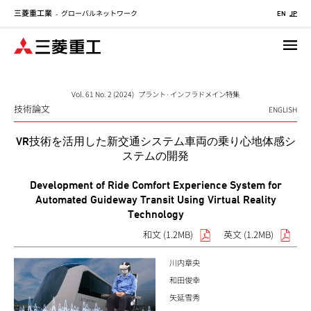
三菱重工業
グローバルネットワーク
メ
-
EN
JP
イ
ン
コ
ン
テ
Vol. 61 No. 2 (2024) プラント·インフラドメイン特集
技術論文
ン
ENGLISH
ツ
VR技術を活用した新交通システム車両の乗り心地体感シ
に
ステムの開発
移
動
Development of Ride Comfort Experience System for
Automated Guideway Transit Using Virtual Reality
Technology
和文 (1.2MB)
英文 (1.2MB)
川内章央
和田俊幸
矢延雪秀