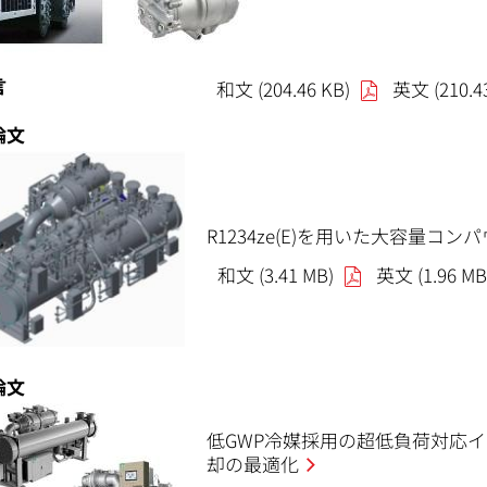
言
和文 (204.46 KB)
英文 (210.4
論文
R1234ze(E)を用いた大容量
和文 (3.41 MB)
英文 (1.96 MB
論文
低GWP冷媒採用の超低負荷対応
却の最適化