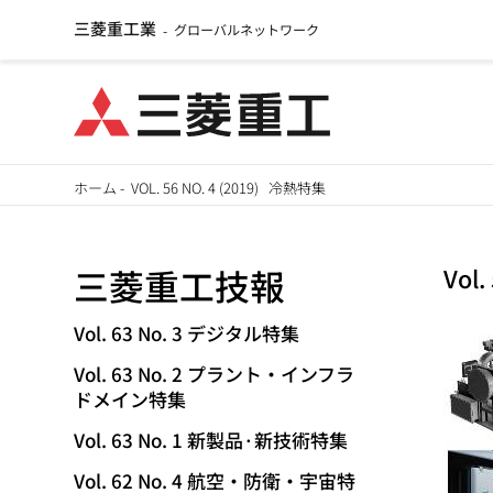
三菱重工業
グローバルネットワーク
-
メ
ホーム
-
VOL. 56 NO. 4 (2019) 冷熱特集
イ
パ
ン
三菱重工技報
Vol
ン
コ
ン
く
Vol. 63 No. 3 デジタル特集
テ
Vol. 63 No. 2 プラント・インフラ
ず
ン
ドメイン特集
ツ
Vol. 63 No. 1 新製品·新技術特集
に
移
Vol. 62 No. 4 航空・防衛・宇宙特