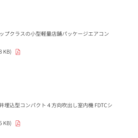
ップクラスの小型軽量店舗パッケージエアコン
8 KB)
埋込型コンパクト４方向吹出し室内機 FDTCシ
5 KB)