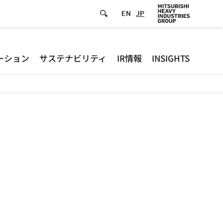
EN
JP
Defa
ーション
サステナビリティ
IR情報
INSIGHTS
-
Hea
men