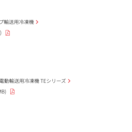
プ輸送用冷凍機
)
動輸送用冷凍機 TEシリーズ
MB)