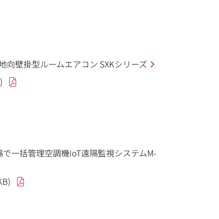
向壁掛型ルームエアコン SXKシリーズ
)
で一括管理空調機IoT遠隔監視システムM-
KB)