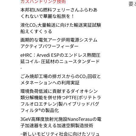
ガスハンドリング技術
要
本邦初LNG燃料フェリーさんふらわあ
くれないで華麗な船旅を！
液化CO₂大量輸送に向けた輸送実証試験
船えくすくぅる
画期的な電気アーク炉用電源システム
アクティブパワーフィーダー
eHRC：Arvedi ESPのエンドレス熱間圧
延コイル- 圧延材のニュースタンダード
-
ごみ焼却工場の排ガスからのCO₂回収と
メタネーションへの利用実証
環境負荷低減に貢献するダイオキシン
類分解機能を併せ持つPTFE(ポリテトラ
フルオロエチレン)製ハイブリッドバグ
フィルタ®の製品化
3GeV高輝度放射光施設NanoTerasuの電
子加速器を支える加速空胴製造技術
−新しいモビリティ社会に向けたソリュ