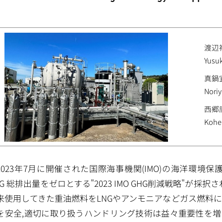
渡辺
Yusu
真鍋
Nori
西郷
Kohe
2023年7月に開催された国際海事機関(IMO)の海洋環境保
HG 総排出量をゼロとする"2023 IMO GHG削減戦略"
来使用してきた重油燃料をLNGやアンモニアなどガス燃料
を安全,適切に取り扱うハンドリング技術は益々重要性を