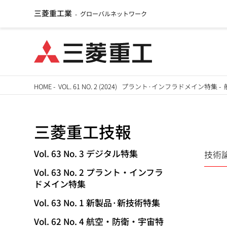
三菱重工業
グローバルネットワーク
-
メ
HOME
-
VOL. 61 NO. 2 (2024) プラント·インフラドメイン特集
-
イ
パ
ン
三菱重工技報
ン
コ
ン
く
Vol. 63 No. 3 デジタル特集
技術
TECHNICAL
テ
Vol. 63 No. 2 プラント・インフラ
ず
ン
REVIEW
ドメイン特集
ツ
Vol. 63 No. 1 新製品·新技術特集
に
移
Vol. 62 No. 4 航空・防衛・宇宙特