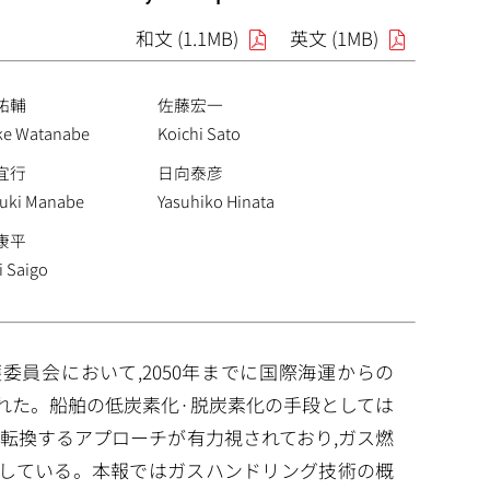
和文 (1.1MB)
英文 (1MB)
祐輔
佐藤宏一
ke Watanabe
Koichi Sato
宜行
日向泰彦
yuki Manabe
Yasuhiko Hinata
康平
i Saigo
護委員会において,2050年までに国際海運からの
が採択された。船舶の低炭素化·脱炭素化の手段としては
に転換するアプローチが有力視されており,ガス燃
増している。本報ではガスハンドリング技術の概