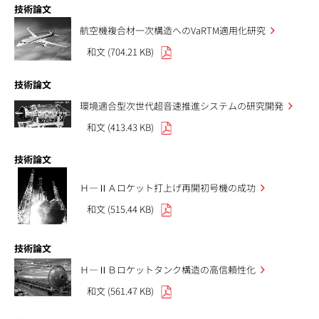
技術論文
航空機複合材一次構造へのVaRTM適用化研究
和文 (704.21 KB)
技術論文
環境適合型次世代超音速推進システムの研究開発
和文 (413.43 KB)
技術論文
Ｈ—ⅡＡロケット打上げ再開初号機の成功
和文 (515.44 KB)
技術論文
Ｈ—ⅡＢロケットタンク構造の高信頼性化
和文 (561.47 KB)