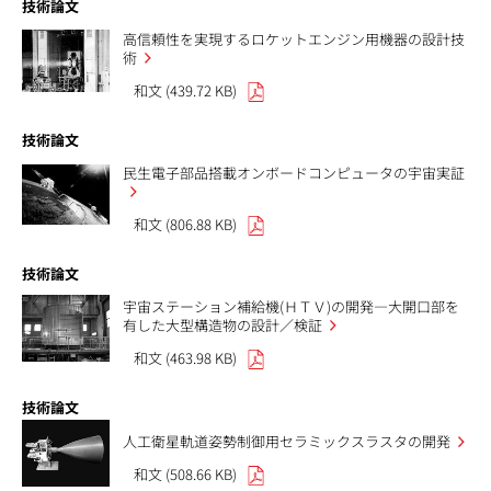
技術論文
高信頼性を実現するロケットエンジン用機器の設計技
術
和文 (439.72 KB)
技術論文
民生電子部品搭載オンボードコンピュータの宇宙実証
和文 (806.88 KB)
技術論文
宇宙ステーション補給機(ＨＴＶ)の開発—大開口部を
有した大型構造物の設計／検証
和文 (463.98 KB)
技術論文
人工衛星軌道姿勢制御用セラミックスラスタの開発
和文 (508.66 KB)