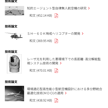
技術論文
知的エージェント型自律無人航空機の研究
和文 (452.14 KB)
技術論文
ＳＨ—６０Ｋ哨戒ヘリコプターの開発
和文 (369.95 KB)
技術論文
レーザ光を利用した悪環境下での長距離·高分解能監
視システム技術の開発
和文 (470.01 KB)
技術論文
環境適応型高性能小型航空機設計における多分野統合
最適化技術(ＭＤＯ)の適用
和文 (438.92 KB)