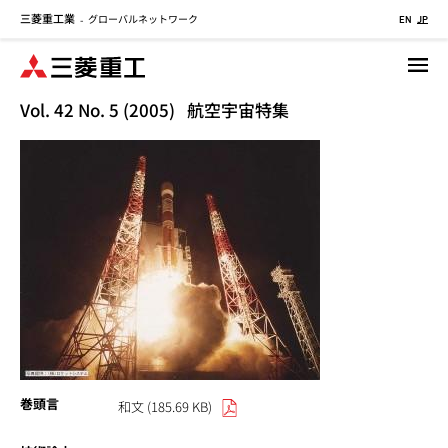
三菱重工業
グローバルネットワーク
メ
-
EN
JP
イ
ン
コ
Vol. 42 No. 5 (2005) 航空宇宙特集
ン
テ
ン
ツ
に
移
動
巻頭言
和文 (185.69 KB)