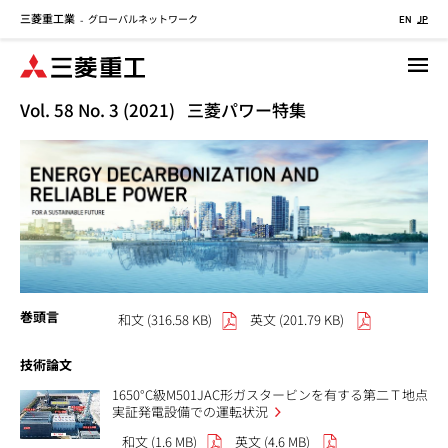
三菱重工業
グローバルネットワーク
メ
-
EN
JP
イ
ン
コ
Vol. 58 No. 3 (2021) 三菱パワー特集
ン
テ
ン
ツ
に
移
動
巻頭言
和文 (316.58 KB)
英文 (201.79 KB)
技術論文
1650°C級M501JAC形ガスタービンを有する第二Ｔ地点
実証発電設備での運転状況
和文 (1.6 MB)
英文 (4.6 MB)