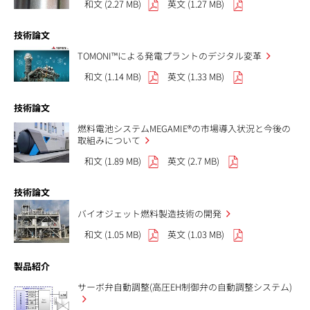
和文 (2.27 MB)
英文 (1.27 MB)
技術論文
TOMONI™による発電プラントのデジタル変革
和文 (1.14 MB)
英文 (1.33 MB)
技術論文
燃料電池システムMEGAMIE®の市場導入状況と今後の
取組みについて
和文 (1.89 MB)
英文 (2.7 MB)
技術論文
バイオジェット燃料製造技術の開発
和文 (1.05 MB)
英文 (1.03 MB)
製品紹介
サーボ弁自動調整(高圧EH制御弁の自動調整システム)