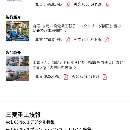
和文 (746.81 KB)
英文 (656.54 KB)
製品紹介
自転·自走式発電機回転子コレクタリング削正装置の
開発及び実機適用
和文 (750.81 KB)
英文 (750.81 KB)
製品紹介
水素社会に貢献する触媒技術及び環境負荷低減に貢献
するAQCSの最新鋭技術
和文 (925.4 KB)
英文 (578.73 KB)
三菱重工技報
Vol. 63 No. 3 デジタル特集
Vol. 63 No. 2 プラント・インフラドメイン特集