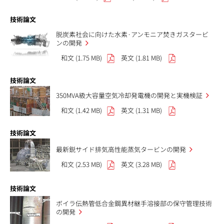
技術論文
脱炭素社会に向けた水素·アンモニア焚きガスタービ
ンの開発
和文 (1.75 MB)
英文 (1.81 MB)
技術論文
350MVA級大容量空気冷却発電機の開発と実機検証
和文 (1.42 MB)
英文 (1.31 MB)
技術論文
最新鋭サイド排気高性能蒸気タービンの開発
和文 (2.53 MB)
英文 (3.28 MB)
技術論文
ボイラ伝熱管低合金鋼異材継手溶接部の保守管理技術
の開発