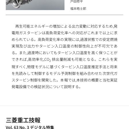
戸田修平
福本皓士郎
再生可能エネルギーの増加による出力変動に対応するため,発
電用ガスタービンは高負荷変化率への対応がこれまで以上に求
められている。高負荷変化率の実現には,過渡状態での安定燃焼
実現及び出力やタービン入口温度の制御性向上が不可欠であ
る。また,過渡時においてもタービン入口温度を高く保つことが
できれば,高効率化,CO
排出量削減も可能となる。これらを実
2
現すべく,物理モデルに基づくタービン入口温度推定手法と将来
を先読みして制御するモデル予測制御を組み合わせた次世代ガ
スタービン制御を開発した。本報では,本技術の概要と当社実証
発電設備での検証状況について説明する。
三菱重工技報
TECHNICAL REVIEW
Vol. 63 No. 3 デジタル特集