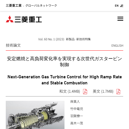
三菱重工業
グローバルネットワーク
メ
-
EN
JP
イ
ン
コ
ン
テ
Vol. 60 No. 1 (2023) 新製品·新技術特集
技術論文
ン
ENGLISH
ツ
安定燃焼と高負荷変化率を実現する次世代ガスタービン
に
制御
移
動
Next-Generation Gas Turbine Control for High Ramp Rate
and Stable Combustion
和文 (1.4MB)
英文 (1.7MB)
岸真人
竹中竜児
羽賀僚一
高木一茂