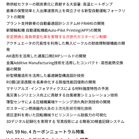
熱供給セクターの脱炭素化に貢献する大容量·高温ヒートポンプ
倉庫の保管効率と入出庫速度向上を両立させる新型自動運転フォークリ
フトの開発
プラント支持鉄骨の自動最適設計システムM-FRAMEの開発
新聞輪転機 自動運転機能Auto-Pilot Printing(APP)の開発
安定燃焼と高負荷変化率を実現する次世代ガスタービン制御
アクチュエータの冗長性を利用した無人ビークルの耐故障制御機能の開
発
AM造形を活用した通風口用EMPシールドの開発
金属Additive Manufacturing技術を活用したコンパクト·高性能熱交換
器の開発
砂型積層造形を活用した最適鋳型構造設計技術
RO膜(逆浸透膜)を長寿命化する脱塩性能回復剤の開発
マテリアルズ·インフォマティクスによる材料強度特性の予測
風災害レジリエンス向上に貢献する台風被害シミュレーション技術
薄型センサによる圧縮機翼端ケーシング流れ角計測技術の開発
ガスタービン燃焼器内火炎の３次元形状可視化技術
感圧塗料を用いた回転機械ラビリンスシール励振力の可視化
3Dデジタル記録化を実現する 写真投影による簡易3D検査記録システム
Vol. 59 No. 4 カーボンニュートラル特集