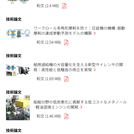
和文 (2.4 MB)
技術論文
ワークロール多角形摩耗を防ぐ：圧延機の機構·振動·
摩耗の連成挙動予測モデルの構築
和文 (2.54 MB)
技術論文
舶用過給機の大容量化を支える新型サイレンサの開
発：高性能と低騒音の両立を実現
和文 (1.69 MB)
技術論文
船舶分野の低炭素化に貢献する低コストなメタノール
·軽油混焼エンジンの開発
和文 (1.46 MB)
技術論文