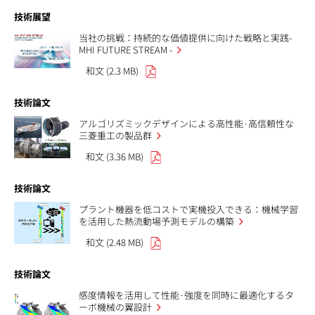
技術展望
当社の挑戦：持続的な価値提供に向けた戦略と実践-
MHI FUTURE STREAM -
和文 (2.3 MB)
技術論文
アルゴリズミックデザインによる高性能·高信頼性な
三菱重工の製品群
和文 (3.36 MB)
技術論文
プラント機器を低コストで実機投入できる：機械学習
を活用した熱流動場予測モデルの構築
和文 (2.48 MB)
技術論文
感度情報を活用して性能·強度を同時に最適化するタ
ーボ機械の翼設計