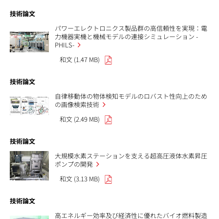
技術論文
パワーエレクトロニクス製品群の高信頼性を実現：電
力機器実機と機械モデルの連接シミュレーション -
PHILS-
和文 (1.47 MB)
技術論文
自律移動体の物体検知モデルのロバスト性向上のため
の画像検索技術
和文 (2.49 MB)
技術論文
大規模水素ステーションを支える超高圧液体水素昇圧
ポンプの開発
和文 (3.13 MB)
技術論文
高エネルギー効率及び経済性に優れたバイオ燃料製造