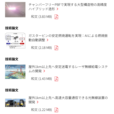
チャンバーフリーPBFで実現する大型構造物の高精度
ハイブリッド造形
和文 (3.83 MB)
技術論文
ガスタービンの安定燃焼運転を実現：AIによる燃焼振
動自動調整
和文 (2.18 MB)
技術論文
屋外1km以上先へ安定送電するレーザ無線給電システ
ムの開発
和文 (1.43 MB)
技術論文
屋外1km以上先へ高速大容量通信できる光無線装置の
開発
和文 (1.22 MB)