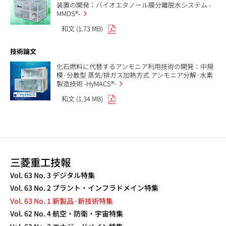
装置の開発：バイオエタノール膜分離脱水システム -
MMDS®-
和文 (1.73 MB)
技術論文
化石燃料に代替するアンモニア利用技術の開発：中規
模·分散型 蒸気/排ガス加熱方式 アンモニア分解·水素
製造技術 -HyMACS®-
和文 (1.34 MB)
三菱重工技報
Vol. 63 No. 3 デジタル特集
Vol. 63 No. 2 プラント・インフラドメイン特集
Vol. 63 No. 1 新製品·新技術特集
Vol. 62 No. 4 航空・防衛・宇宙特集