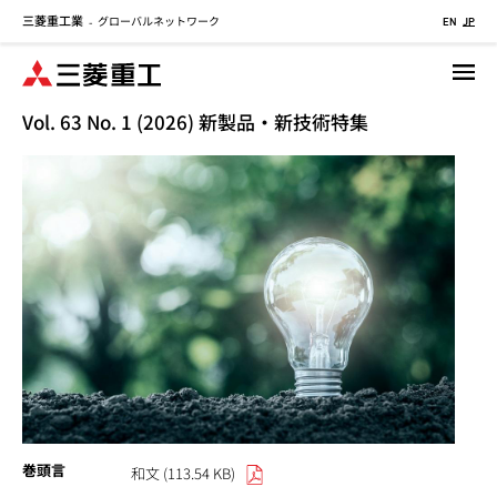
三菱重工業
グローバルネットワーク
メ
-
EN
JP
イ
ン
コ
Vol. 63 No. 1 (2026) 新製品・新技術特集
ン
テ
ン
ツ
に
移
動
巻頭言
和文 (113.54 KB)