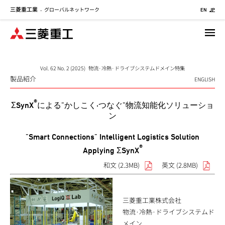
三菱重工業
グローバルネットワーク
メ
-
EN
JP
イ
ン
コ
ン
テ
Vol. 62 No. 2 (2025) 物流·冷熱·ドライブシステムドメイン特集
製品紹介
ン
ENGLISH
ツ
®
に
ΣSynX
による"かしこく·つなぐ"物流知能化ソリューショ
移
ン
動
"Smart Connections" Intelligent Logistics Solution
®
Applying ΣSynX
和文 (2.3MB)
英文 (2.8MB)
三菱重工業株式会社
物流·冷熱·ドライブシステムド
メイン