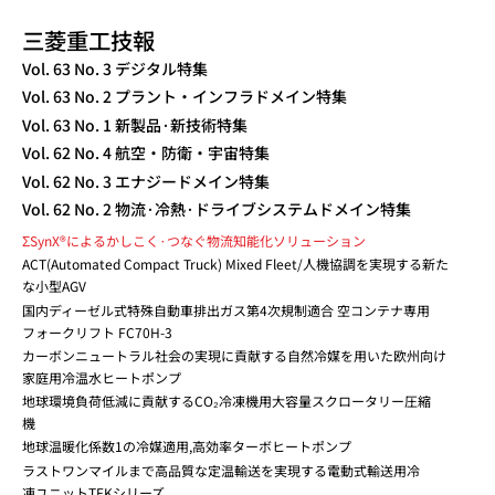
三菱重工技報
TECHNICAL REVIEW
Vol. 63 No. 3 デジタル特集
Vol. 63 No. 2 プラント・インフラドメイン特集
Vol. 63 No. 1 新製品·新技術特集
Vol. 62 No. 4 航空・防衛・宇宙特集
Vol. 62 No. 3 エナジードメイン特集
Vol. 62 No. 2 物流·冷熱·ドライブシステムドメイン特集
ΣSynX®によるかしこく·つなぐ物流知能化ソリューション
ACT(Automated Compact Truck) Mixed Fleet/人機協調を実現する新た
な小型AGV
国内ディーゼル式特殊自動車排出ガス第4次規制適合 空コンテナ専用
フォークリフト FC70H-3
カーボンニュートラル社会の実現に貢献する自然冷媒を用いた欧州向け
家庭用冷温水ヒートポンプ
地球環境負荷低減に貢献するCO₂冷凍機用大容量スクロータリー圧縮
機
地球温暖化係数1の冷媒適用,高効率ターボヒートポンプ
ラストワンマイルまで高品質な定温輸送を実現する電動式輸送用冷
凍ユニットTEKシリーズ