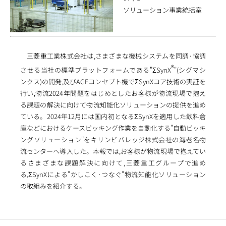
ソリューション事業統括室
三菱重工業株式会社は,さまざまな機械システムを同調·協調
®
させる当社の標準プラットフォームである"ΣSynX
"(シグマシ
ンクス)の開発,及びAGFコンセプト機でΣSynXコア技術の実証を
行い,物流2024年問題をはじめとしたお客様が物流現場で抱え
る課題の解決に向けて物流知能化ソリューションの提供を進め
ている。2024年12月には国内初となるΣSynXを適用した飲料倉
庫などにおけるケースピッキング作業を自動化する"自動ピッキ
ングソリューション"をキリンビバレッジ株式会社の海老名物
流センターへ導入した。本報では,お客様が物流現場で抱えてい
るさまざまな課題解決に向けて,三菱重工グループで進め
る,ΣSynXによる"かしこく·つなぐ"物流知能化ソリューション
の取組みを紹介する。