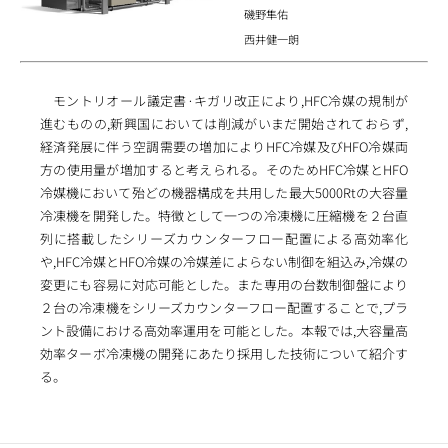
磯野隼佑
西井健一朗
モントリオール議定書·キガリ改正により,HFC冷媒の規制が
進むものの,新興国においては削減がいまだ開始されておらず,
経済発展に伴う空調需要の増加によりHFC冷媒及びHFO冷媒両
方の使用量が増加すると考えられる。そのためHFC冷媒とHFO
冷媒機において殆どの機器構成を共用した最大5000Rtの大容量
冷凍機を開発した。特徴として一つの冷凍機に圧縮機を２台直
列に搭載したシリーズカウンターフロー配置による高効率化
や,HFC冷媒とHFO冷媒の冷媒差によらない制御を組込み,冷媒の
変更にも容易に対応可能とした。また専用の台数制御盤により
２台の冷凍機をシリーズカウンターフロー配置することで,プラ
ント設備における高効率運用を可能とした。本報では,大容量高
効率ターボ冷凍機の開発にあたり採用した技術について紹介す
る。