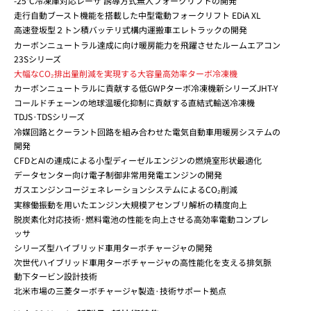
-25°C冷凍庫対応レーザ 誘導方式無人フォークリフトの開発
走行自動ブースト機能を搭載した中型電動フォークリフト EDiA XL
高速登坂型２トン積バッテリ式構内運搬車エレトラックの開発
カーボンニュートラル達成に向け暖房能力を飛躍させたルームエアコン
23Sシリーズ
大幅なCO₂排出量削減を実現する大容量高効率ターボ冷凍機
カーボンニュートラルに貢献する低GWPターボ冷凍機新シリーズJHT-Y
コールドチェーンの地球温暖化抑制に貢献する直結式輸送冷凍機
TDJS·TDSシリーズ
冷媒回路とクーラント回路を組み合わせた電気自動車用暖房システムの
開発
CFDとAIの連成による小型ディーゼルエンジンの燃焼室形状最適化
データセンター向け電子制御非常用発電エンジンの開発
ガスエンジンコージェネレーションシステムによるCO₂削減
実稼働振動を用いたエンジン大規模アセンブリ解析の精度向上
脱炭素化対応技術·燃料電池の性能を向上させる高効率電動コンプレ
ッサ
シリーズ型ハイブリッド車用ターボチャージャの開発
次世代ハイブリッド車用ターボチャージャの高性能化を支える排気脈
動下タービン設計技術
北米市場の三菱ターボチャージャ製造·技術サポート拠点