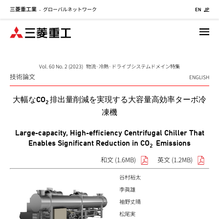
三菱重工業
グローバルネットワーク
メ
-
EN
JP
イ
ン
コ
ン
テ
Vol. 60 No. 2 (2023) 物流·冷熱·ドライブシステムドメイン特集
技術論文
ン
ENGLISH
ツ
大幅なCO
排出量削減を実現する大容量高効率ターボ冷
に
2
移
凍機
動
Large-capacity, High-efficiency Centrifugal Chiller That
Enables Significant Reduction in CO
Emissions
2
和文 (1.6MB)
英文 (1.2MB)
谷村裕太
李眞雄
袖野丈晴
松尾実