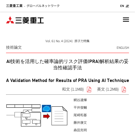
三菱重工業
グローバルネットワーク
メ
-
EN
JP
イ
ン
コ
ン
テ
Vol. 61 No. 4 (2024) 原子力特集
技術論文
ン
ENGLISH
ツ
AI技術を活用した確率論的リスク評価(PRA)解析結果の妥
に
当性確認手法
移
動
A Validation Method for Results of PRA Using AI Technique
和文 (1.1MB)
英文 (1.2MB)
網谷達輝
平井俊輔
尾崎和基
藤井康文
森田克明