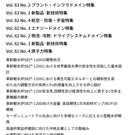
Vol. 63 No. 2 プラント・インフラドメイン特集
Vol. 63 No. 1 新製品·新技術特集
Vol. 62 No. 4 航空・防衛・宇宙特集
Vol. 62 No. 3 エナジードメイン特集
Vol. 62 No. 2 物流·冷熱·ドライブシステムドメイン特集
Vol. 62 No. 1 新製品·新技術特集
Vol. 61 No. 4 原子力特集
革新軽水炉SRZ®-1200の開発状況
革新軽水炉SRZ®-1200における世界最高水準の安全性を目指した基本設
計
革新軽水炉SRZ®-1200における再生可能エネルギーとの親和性を高
めた出力調整方式の採用とPu利用量を向上させる炉心設計
革新軽水炉SRZ®-1200安全性,信頼性及び経済性の向上に資する1次系主
要機器の開発
革新軽水炉SRZ®-1200向け大容量·高信頼性1次冷却材ポンプ(RCP)の
開発
カーボンニュートラル社会に向けた多様なニーズに応える小型軽水炉開
発
高速炉実証炉建設に向けた中核企業としての取組み
水素製造に向けた高温ガス炉の開発