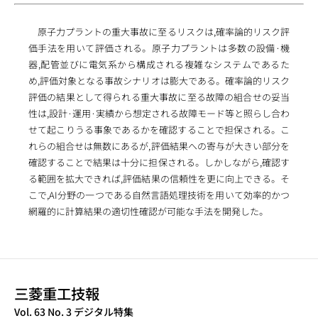
原子力プラントの重大事故に至るリスクは,確率論的リスク評
価手法を用いて評価される。原子力プラントは多数の設備·機
器,配管並びに電気系から構成される複雑なシステムであるた
め,評価対象となる事故シナリオは膨大である。確率論的リスク
評価の結果として得られる重大事故に至る故障の組合せの妥当
性は,設計·運用·実績から想定される故障モード等と照らし合わ
せて起こりうる事象であるかを確認することで担保される。こ
れらの組合せは無数にあるが,評価結果への寄与が大きい部分を
確認することで結果は十分に担保される。しかしながら,確認す
る範囲を拡大できれば,評価結果の信頼性を更に向上できる。そ
こで,AI分野の一つである自然言語処理技術を用いて効率的かつ
網羅的に計算結果の適切性確認が可能な手法を開発した。
三菱重工技報
TECHNICAL REVIEW
Vol. 63 No. 3 デジタル特集