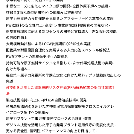
多様なニーズに応えるマイクロ炉の開発- 全固体原子炉への挑戦 -
核融合(ITER,原型炉開発)への取組みと将来展望
原子力発電所の長期運転を見据えたアフターサービス高度化の実現
PWR燃料の安全性向上·高度化- 事故耐性燃料被覆管の開発状況 -
過酷事故環境に耐える新型センサの開発と実機導入 - 更なる計装機能
の信頼性向上 -
大規模流動試験によるLOCA後長期炉心冷却性の実証
配管系の耐震設計合理化を実現する多入力応答スペクトル解析法
BWRプラントの再稼働支援への取組み
持続可能な原子燃料サイクルを目指して- 次世代再処理技術の実現に
向けた取組み -
福島第一原子力発電所の早期安定化に向けた燃料デブリ試験的取出しの
完遂
AI技術を活用した確率論的リスク評価(PRA)解析結果の妥当性確認手
法
製造技術維持·向上に向けたAI自動溶接技術の開発
積層造形法(AM)を用いた内挿型渦電流探傷試験用クロスコイルアレ
イプローブ製作への取組み
原子力プラント工事 現地業務プロセスの合理化·改善
デジタル技術を活用した原子力発電プラント運用保守の高度化支援 -
更なる安全性·信頼性,パフォーマンスの向上を目指して -