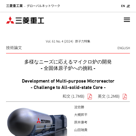
三菱重工業
グローバルネットワーク
メ
-
EN
JP
イ
ン
コ
ン
テ
Vol. 61 No. 4 (2024) 原子力特集
技術論文
ン
ENGLISH
ツ
多様なニーズに応えるマイクロ炉の開発
に
- 全固体原子炉への挑戦 -
移
動
Development of Multi-purpose Microreactor
- Challenge to All-solid-state Core -
和文 (1.7MB)
英文 (1.2MB)
淀忠勝
大槻昇平
原井康考
山田瑞貴