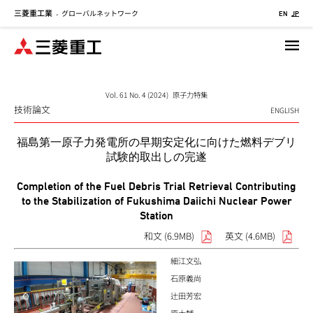
三菱重工業
グローバルネットワーク
メ
-
EN
JP
イ
ン
コ
ン
テ
Vol. 61 No. 4 (2024) 原子力特集
技術論文
ン
ENGLISH
ツ
福島第一原子力発電所の早期安定化に向けた燃料デブリ
に
試験的取出しの完遂
移
動
Completion of the Fuel Debris Trial Retrieval Contributing
to the Stabilization of Fukushima Daiichi Nuclear Power
Station
和文 (6.9MB)
英文 (4.6MB)
細江文弘
石原義尚
辻田芳宏