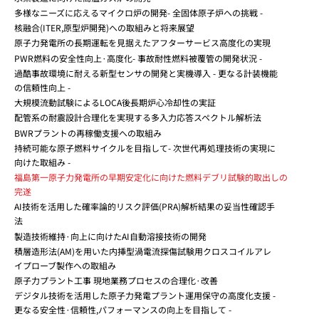
多様なニーズに応えるマイクロ炉の開発- 全固体原子炉への挑戦 -
核融合(ITER,原型炉開発)への取組みと将来展望
原子力発電所の長期運転を見据えたアフターサービス高度化の実現
PWR燃料の安全性向上·高度化- 事故耐性燃料被覆管の開発状況 -
過酷事故環境に耐える新型センサの開発と実機導入 - 更なる計装機能
の信頼性向上 -
大規模流動試験によるLOCA後長期炉心冷却性の実証
配管系の耐震設計合理化を実現する多入力応答スペクトル解析法
BWRプラントの再稼働支援への取組み
持続可能な原子燃料サイクルを目指して- 次世代再処理技術の実現に
向けた取組み -
福島第一原子力発電所の早期安定化に向けた燃料デブリ試験的取出しの
完遂
AI技術を活用した確率論的リスク評価(PRA)解析結果の妥当性確認手
法
製造技術維持·向上に向けたAI自動溶接技術の開発
積層造形法(AM)を用いた内挿型渦電流探傷試験用クロスコイルアレ
イプローブ製作への取組み
原子力プラント工事 現地業務プロセスの合理化·改善
デジタル技術を活用した原子力発電プラント運用保守の高度化支援 -
更なる安全性·信頼性,パフォーマンスの向上を目指して -