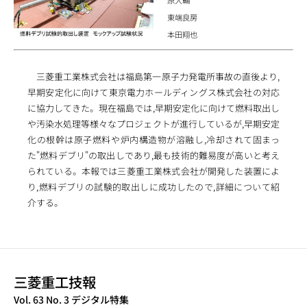
原大輔
東端良房
本田翔也
三菱重工業株式会社は福島第一原子力発電所事故の直後より,
早期安定化に向けて東京電力ホールディングス株式会社の対応
に協力してきた。現在福島では,早期安定化に向けて燃料取出し
や汚染水処理等様々なプロジェクトが進行しているが,早期安定
化の根幹は原子燃料や炉内構造物が溶融し,冷却されて固まっ
た"燃料デブリ"の取出しであり,最も技術的難易度が高いと考え
られている。本報では三菱重工業株式会社が開発した装置によ
り,燃料デブリの試験的取出しに成功したので,詳細について紹
介する。
三菱重工技報
TECHNICAL REVIEW
Vol. 63 No. 3 デジタル特集