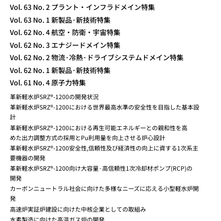
Vol. 63 No. 2 プラント・インフラドメイン特集
Vol. 63 No. 1 新製品·新技術特集
Vol. 62 No. 4 航空・防衛・宇宙特集
Vol. 62 No. 3 エナジードメイン特集
Vol. 62 No. 2 物流·冷熱·ドライブシステムドメイン特集
Vol. 62 No. 1 新製品·新技術特集
Vol. 61 No. 4 原子力特集
革新軽水炉SRZ®-1200の開発状況
革新軽水炉SRZ®-1200における世界最高水準の安全性を目指した基本設
計
革新軽水炉SRZ®-1200における再生可能エネルギーとの親和性を高
めた出力調整方式の採用とPu利用量を向上させる炉心設計
革新軽水炉SRZ®-1200安全性,信頼性及び経済性の向上に資する1次系主
要機器の開発
革新軽水炉SRZ®-1200向け大容量·高信頼性1次冷却材ポンプ(RCP)の
開発
カーボンニュートラル社会に向けた多様なニーズに応える小型軽水炉開
発
高速炉実証炉建設に向けた中核企業としての取組み
水素製造に向けた高温ガス炉の開発