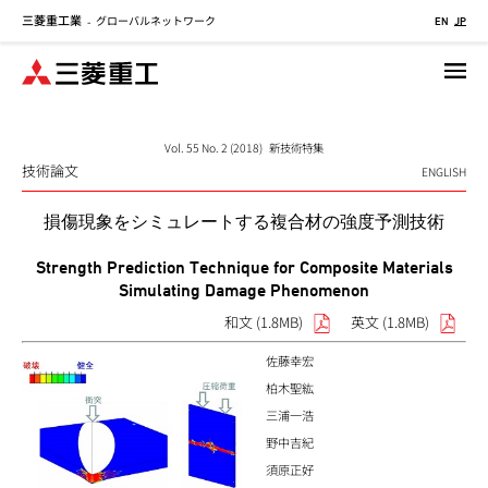
三菱重工業
グローバルネットワーク
メ
-
EN
JP
イ
ン
コ
ン
テ
Vol. 55 No. 2 (2018) 新技術特集
技術論文
ン
ENGLISH
ツ
損傷現象をシミュレートする複合材の強度予測技術
に
移
Strength Prediction Technique for Composite Materials
動
Simulating Damage Phenomenon
和文 (1.8MB)
英文 (1.8MB)
佐藤幸宏
柏木聖紘
三浦一浩
野中吉紀
須原正好