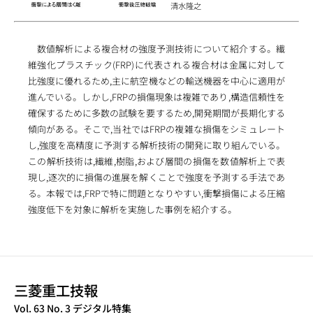
清水隆之
数値解析による複合材の強度予測技術について紹介する。繊
維強化プラスチック(FRP)に代表される複合材は金属に対して
比強度に優れるため,主に航空機などの輸送機器を中心に適用が
進んでいる。しかし,FRPの損傷現象は複雑であり,構造信頼性を
確保するために多数の試験を要するため,開発期間が長期化する
傾向がある。そこで,当社ではFRPの複雑な損傷をシミュレート
し,強度を高精度に予測する解析技術の開発に取り組んでいる。
この解析技術は,繊維,樹脂,および層間の損傷を数値解析上で表
現し,逐次的に損傷の進展を解くことで強度を予測する手法であ
る。本報では,FRPで特に問題となりやすい,衝撃損傷による圧縮
強度低下を対象に解析を実施した事例を紹介する。
三菱重工技報
TECHNICAL REVIEW
Vol. 63 No. 3 デジタル特集