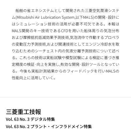
船舶の省エネシステムとして開発された三菱空気潤滑システ
ム(Mitsubishi Air Lubrication System,以下MALS)の開発·設計に
はシミュレーション技術の活用が必要不可欠である。本報は
MALS開発のキー技術であるCFDを用いた船体周りの気泡分布
および摩擦抵抗低減効果予測技術,気泡流中で作動するプロペラ
の変動圧力予測技術,および関連技術としてエンジン冷却水を取
り込むためのシーチェスト内の気液分離予測技術について述べ
る。これらの技術は実船試験や模型試験による検証に基づき推
定精度の検証·向上を実施し,有効な開発·設計ツールとなってい
る。今後も実船計測結果からのフィードバックを行いMALSの
性能向上に活用していく。
三菱重工技報
TECHNICAL REVIEW
Vol. 63 No. 3 デジタル特集
Vol. 63 No. 2 プラント・インフラドメイン特集