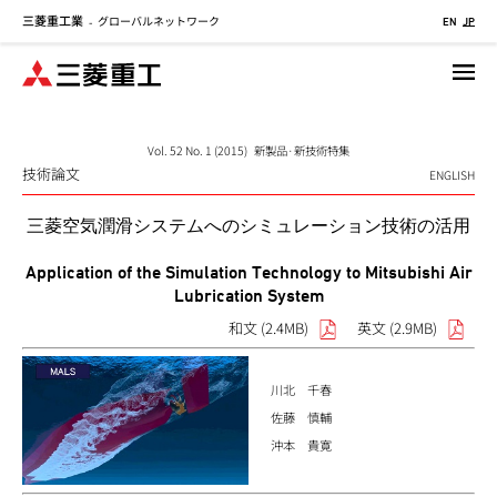
三菱重工業
グローバルネットワーク
メ
-
EN
JP
イ
ン
コ
ン
テ
Vol. 52 No. 1 (2015) 新製品·新技術特集
技術論文
ン
ENGLISH
ツ
三菱空気潤滑システムへのシミュレーション技術の活用
に
移
Application of the Simulation Technology to Mitsubishi Air
動
Lubrication System
和文 (2.4MB)
英文 (2.9MB)
川北 千春
佐藤 慎輔
沖本 貴寛