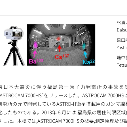
松浦
Dais
黒田
Yosh
塘中
Tets
東日本大震災に伴う福島第一原子力発電所の事故を受け
ASTROCAM 7000HS"をリリースした。ASTROCAM 700
研究所の元で開発しているASTRO-H衛星搭載用のガンマ
化したものである。2013年６月には,福島県の居住制限区
功した。本稿では,ASTROCAM 7000HSの概要,測定原理