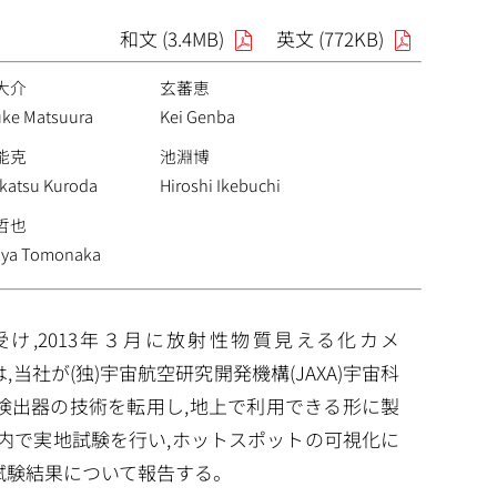
和文 (3.4MB)
英文 (772KB)
大介
玄蕃恵
uke Matsuura
Kei Genba
能克
池淵博
ikatsu Kuroda
Hiroshi Ikebuchi
哲也
uya Tomonaka
,2013年３月に放射性物質見える化カメ
0HSは,当社が(独)宇宙航空研究開発機構(JAXA)宇宙科
線検出器の技術を転用し,地上で利用できる形に製
域内で実地試験を行い,ホットスポットの可視化に
及び試験結果について報告する。