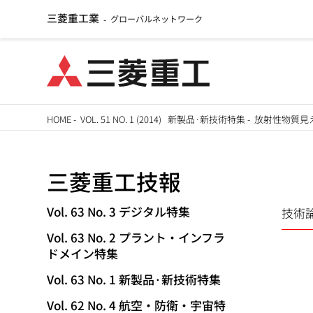
三菱重工業
グローバルネットワーク
-
メ
HOME
-
VOL. 51 NO. 1 (2014) 新製品·新技術特集
-
放射性物質見える
イ
パ
ン
三菱重工技報
ン
コ
ン
く
Vol. 63 No. 3 デジタル特集
技術
TECHNICAL
テ
Vol. 63 No. 2 プラント・インフラ
ず
ン
REVIEW
ドメイン特集
ツ
Vol. 63 No. 1 新製品·新技術特集
に
移
Vol. 62 No. 4 航空・防衛・宇宙特