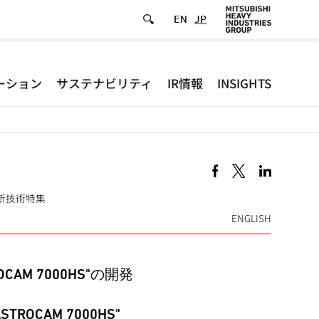
EN
JP
Defa
ーション
サステナビリティ
IR情報
INSIGHTS
-
Hea
men
製品·新技術特集
ENGLISH
AM 7000HS"の開発
a"ASTROCAM 7000HS"