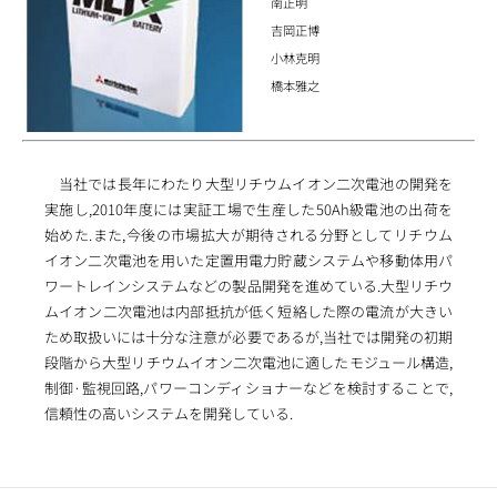
南正明
吉岡正博
小林克明
橋本雅之
当社では長年にわたり大型リチウムイオン二次電池の開発を
実施し,2010年度には実証工場で生産した50Ah級電池の出荷を
始めた.また,今後の市場拡大が期待される分野としてリチウム
イオン二次電池を用いた定置用電力貯蔵システムや移動体用パ
ワートレインシステムなどの製品開発を進めている.大型リチウ
ムイオン二次電池は内部抵抗が低く短絡した際の電流が大きい
ため取扱いには十分な注意が必要であるが,当社では開発の初期
段階から大型リチウムイオン二次電池に適したモジュール構造,
制御·監視回路,パワーコンディショナーなどを検討することで,
信頼性の高いシステムを開発している.