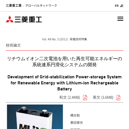
三菱重工業
グローバルネットワーク
メ
-
EN
JP
イ
ン
コ
ン
テ
Vol. 48 No. 3 (2011) 発電技術特集
技術論文
ン
ツ
リチウムイオン二次電池を用いた再生可能エネルギーの
に
系統連系円滑化システムの開発
移
動
Development of Grid-stabilization Power-storage System
for Renewable Energy with Lithium-ion Rechargeable
Battery
和文 (2.4MB)
英文 (3.6MB)
橋本勉
栗田章央