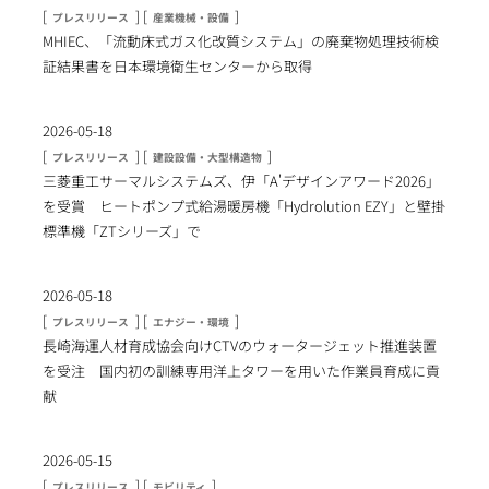
[
] [
]
プレスリリース
産業機械・設備
MHIEC、「流動床式ガス化改質システム」の廃棄物処理技術検
証結果書を日本環境衛生センターから取得
2026-05-18
[
] [
]
プレスリリース
建設設備・大型構造物
三菱重工サーマルシステムズ、伊「A'デザインアワード2026」
を受賞 ヒートポンプ式給湯暖房機「Hydrolution EZY」と壁掛
標準機「ZTシリーズ」で
2026-05-18
[
] [
]
プレスリリース
エナジー・環境
長崎海運人材育成協会向けCTVのウォータージェット推進装置
を受注 国内初の訓練専用洋上タワーを用いた作業員育成に貢
献
2026-05-15
[
] [
]
プレスリリース
モビリティ