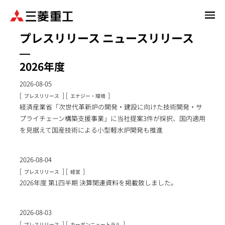
メ
イ
プレスリリース
ニュースリリース
ン
コ
ン
2026年度
テ
2026-08-05
ン
[
] [
]
ツ
プレスリリース
エナジー・環境
経済産業省「次世代革新炉の開発・建設に向けた技術開発・サ
に
プライチェーン構築支援事業」に当社提案3件が採択、国内適用
移
を見据えて国産技術による小型軽水炉開発も推進
動
2026-08-04
[
] [
]
プレスリリース
経営
2026年度 第1四半期 決算関連資料を掲載致しました。
2026-08-03
[
] [
]
プレスリリース
カーボンニュートラル