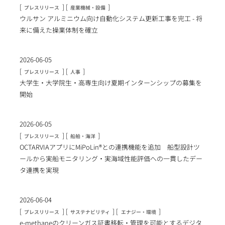
[
] [
]
プレスリリース
産業機械・設備
ウルサン アルミニウム向け自動化システム更新工事を完工 - 将
来に備えた操業体制を確立
2026-06-05
[
] [
]
プレスリリース
人事
大学生・大学院生・高専生向け夏期インターンシップの募集を
開始
2026-06-05
[
] [
]
プレスリリース
船舶・海洋
OCTARVIAアプリにMiPoLin®との連携機能を追加 船型設計ツ
ールから実船モニタリング・実海域性能評価への一貫したデー
タ連携を実現
2026-06-04
[
] [
] [
]
プレスリリース
サステナビリティ
エナジー・環境
e-methaneのクリーンガス証書移転・管理を可能とするデジタ