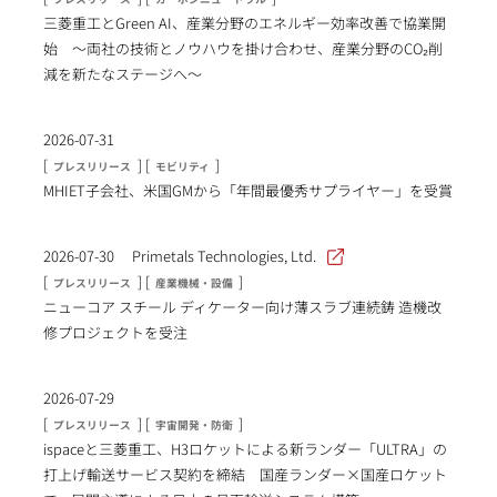
三菱重工とGreen AI、産業分野のエネルギー効率改善で協業開
始 ～両社の技術とノウハウを掛け合わせ、産業分野のCO₂削
減を新たなステージへ～
2026-07-31
[
] [
]
プレスリリース
モビリティ
MHIET子会社、米国GMから「年間最優秀サプライヤー」を受賞
2026-07-30
Primetals Technologies, Ltd.
[
] [
]
プレスリリース
産業機械・設備
ニューコア スチール ディケーター向け薄スラブ連続鋳 造機改
修プロジェクトを受注
2026-07-29
[
] [
]
プレスリリース
宇宙開発・防衛
ispaceと三菱重工、H3ロケットによる新ランダー「ULTRA」の
打上げ輸送サービス契約を締結 国産ランダー×国産ロケット