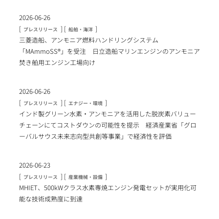
2026-06-26
[
] [
]
プレスリリース
船舶・海洋
三菱造船、アンモニア燃料ハンドリングシステム
「MAmmoSS®」を受注 日立造船マリンエンジンのアンモニア
焚き舶用エンジン工場向け
2026-06-26
[
] [
]
プレスリリース
エナジー・環境
インド製グリーン水素・アンモニアを活用した脱炭素バリュー
チェーンにてコストダウンの可能性を提示 経済産業省「グロ
ーバルサウス未来志向型共創等事業」で経済性を評価
2026-06-23
[
] [
]
プレスリリース
産業機械・設備
MHIET、500kWクラス水素専焼エンジン発電セットが実用化可
能な技術成熟度に到達