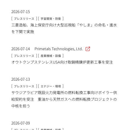
2026-07-15
[
] [
]
プレスリリース
宇宙開発・防衛
三菱造船、海上保安庁向け大型巡視船「やしま」の命名・進水
を下関で実施
2026-07-14
Primetals Technologies, Ltd.
[
] [
]
プレスリリース
産業機械・設備
オウトクンプステンレスUSA向け取鍋精錬炉更新工事を受注
2026-07-13
[
] [
]
プレスリリース
エナジー・環境
サウジアラビア既設火力発電所の燃料転換工事向けボイラー供
給契約を受注 重油から天然ガスへの燃料転換プロジェクトの
中核を担う
2026-07-09
[
] [
]