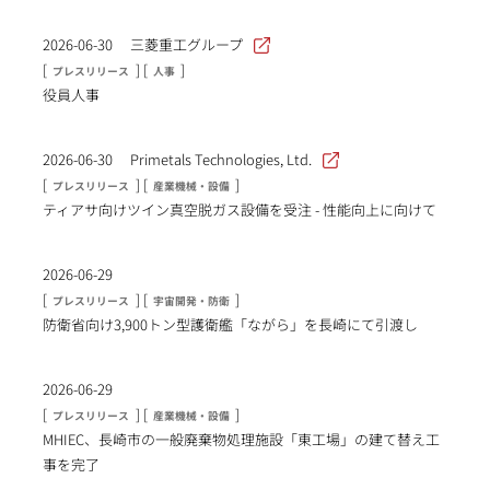
2026-06-30
三菱重工グループ
[
] [
]
プレスリリース
人事
役員人事
2026-06-30
Primetals Technologies, Ltd.
[
] [
]
プレスリリース
産業機械・設備
ティアサ向けツイン真空脱ガス設備を受注 - 性能向上に向けて
2026-06-29
[
] [
]
プレスリリース
宇宙開発・防衛
防衛省向け3,900トン型護衛艦「ながら」を長崎にて引渡し
2026-06-29
[
] [
]
プレスリリース
産業機械・設備
MHIEC、長崎市の一般廃棄物処理施設「東工場」の建て替え工
事を完了