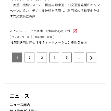
三菱重工機械システム、関越自動車道での交通混雑緩和キャン
ペーンに協力 デジタル技術を活用し、利用者の行動変化を促
す交通施策に貢献
2026-05-13
Primetals Technologies, Ltd.
[
] [
]
プレスリリース
産業機械・設備
湘潭鋼鉄向け厚板ミルのオートメーション更新を受注
1
2
3
4
5
…
ペ
カ
ペ
ペ
ペ
ペ
次
ー
レ
ー
ー
ー
ー
ペ
ジ
ン
ジ
ジ
ジ
ジ
ー
送
ト
ジ
り
ペ
ー
ニュース
ジ
NEWS NAVIGATION
ニュース総合
サステナビリティ