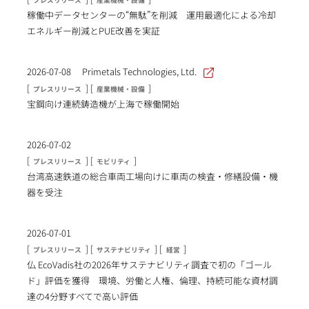
プレスリリース
産業機械・設備
稼働中データセンターの“無駄”を削減 運用最適化による冷却
エネルギー削減とPUE改善を実証
2026-07-08
Primetals Technologies, Ltd.
[
] [
]
プレスリリース
産業機械・設備
宝鋼向け連続鋳造機が上海で稼働開始
2026-07-02
[
] [
]
プレスリリース
モビリティ
台湾高速鉄道の総合車両工場向けに車両の検査・修繕設備・機
器を受注
2026-07-01
[
] [
] [
]
プレスリリース
サステナビリティ
経営
仏 EcoVadis社の2026年サステナビリティ調査で初の「ゴール
ド」評価を獲得 環境、労働と人権、倫理、持続可能な資材調
達の4分野すべてで高い評価