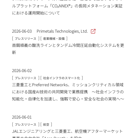
ルプラットフォーム「CO₂NNEX®」の長岡メタネーション実証
における運用開始について
2026-06-03
Primetals Technologies, Ltd.
[
] [
]
プレスリリース
産業機械・設備
首鋼順義の酸洗ラインとタンデム冷間圧延自動化システムを更
新
2026-06-02
[
] [
]
プレスリリース
社会インフラのスマート化
三菱重工とPreferred Networks、ミッションクリティカル領域
における国産AI技術の共同開発で業務提携 〜社会インフラの
知能化・自律化を加速し、強靱で安心・安全な社会の実現へ〜
2026-06-01
[
] [
]
プレスリリース
航空
JALエンジニアリングと三菱重工、航空機アフターマーケット