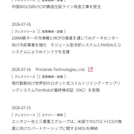
中国WISCO向けCSP鋳造圧延ライン改造工事を受注
2026-07-16
[
] [
]
プレスリリース
産業機械・設備
10MW級ターボ冷凍機とMCPの推進を通じてAIデータセンター
向け冷却事業を強化 モジュール型冷却システムとNVIDIAエコ
システムによりAIインフラを支援
2026-07-16
Primetals Technologies, Ltd.
[
] [
]
プレスリリース
産業機械・設備
現代製鉄向け世界初のロボット式コイルトリミング・サンプリ
ングシステムTrimRobが最終検収証（FAC）を受領
2026-07-15
[
] [
]
プレスリリース
エナジー・環境
エンタジー社と三菱重工グループは、米国でのGTCC＋CCSの推
進に向けたパートナーシップに関するMOUを締結