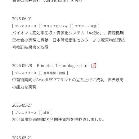
事業の合弁会社「Aero Breath」を設立
2026-06-01
[
] [
] [
]
プレスリリース
サステナビリティ
エナジー・環境
バイオマス高効率回収・資源化システム「AdBio」、資源循環
型社会の実現に貢献 日本環境衛生センターより廃棄物処理技
術検証結果書を取得
2026-05-28
Primetals Technologies, Ltd.
[
] [
]
プレスリリース
産業機械・設備
中首特鋼向けArvedi ESPプラントの立ち上げに成功 - 世界最高
の能力を実現
2026-05-27
[
] [
]
プレスリリース
経営
2024事業計画推進状況 関連資料を掲載致しました。
2026-05-21