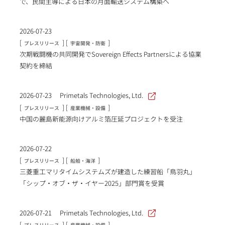
で、民間主導による日本の月面輸送システム構築へ
2026-07-23
[
] [
]
プレスリリース
宇宙開発・防衛
次期戦闘機の共同開発でSovereign Effects Partnersによる協業
契約を締結
2026-07-23
Primetals Technologies, Ltd.
[
] [
]
プレスリリース
産業機械・設備
中国の麗島新能源向けアルミ箔圧延プロジェクトを受注
2026-07-22
[
] [
]
プレスリリース
船舶・海洋
三菱重工マリタイムシステムズが建造した練習船「鳥羽丸」
「シップ・オブ・ザ・イヤー2025」部門賞を受賞
2026-07-21
Primetals Technologies, Ltd.
[
] [
]
プレスリリース
産業機械・設備