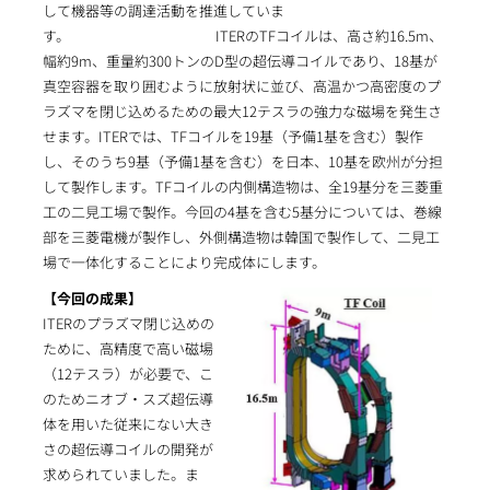
して機器等の調達活動を推進していま
す。 ITERのTFコイルは、高さ約16.5m、
幅約9m、重量約300トンのD型の超伝導コイルであり、18基が
真空容器を取り囲むように放射状に並び、高温かつ高密度のプ
ラズマを閉じ込めるための最大12テスラの強力な磁場を発生さ
せます。ITERでは、TFコイルを19基（予備1基を含む）製作
し、そのうち9基（予備1基を含む）を日本、10基を欧州が分担
して製作します。TFコイルの内側構造物は、全19基分を三菱重
工の二見工場で製作。今回の4基を含む5基分については、巻線
部を三菱電機が製作し、外側構造物は韓国で製作して、二見工
場で一体化することにより完成体にします。
【今回の成果】
ITERのプラズマ閉じ込めの
ために、高精度で高い磁場
（12テスラ）が必要で、こ
のためニオブ・スズ超伝導
体を用いた従来にない大き
さの超伝導コイルの開発が
求められていました。ま