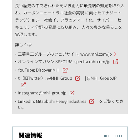
長い歴史の中で培われた高い技術力に最先端の知見を取り入
れ、カーボンニュートラル社会の実現 に向けたエナジート
ランジション、 社会インフラのスマート化、サイバー・セ
キュリティ分野 の発展に取り組み、 人々の豊かな暮らしを
実現します。
詳しくは:
三菱重工グループのウェブサイト:
www.mhi.com/jp
オンラインマガジン SPECTRA:
spectra.mhi.com/jp
YouTube:
Discover MHI
X（旧Twitter）:
@MHI_Group
|
@MHI_GroupJP
Instagram:
@mhi_groupjp
LinkedIn:
Mitsubishi Heavy Industries
をご覧くださ
い。
関連情報