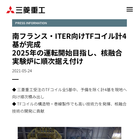
メ
イ
ン
PRESS INFORMATION
コ
南フランス・ITER向けTFコイル計4
ン
基が完成
テ
2025年の運転開始目指し、核融合
ン
実験炉に順次据え付け
ツ
に
2021-05-24
移
動
◆ 三菱重工受注のTFコイル全5基中、予備を除く計4基を現地へ
向け順次積み出し
◆ TFコイルの構造物・巻線製作でも高い技術力を発揮、核融合
技術の開発に貢献