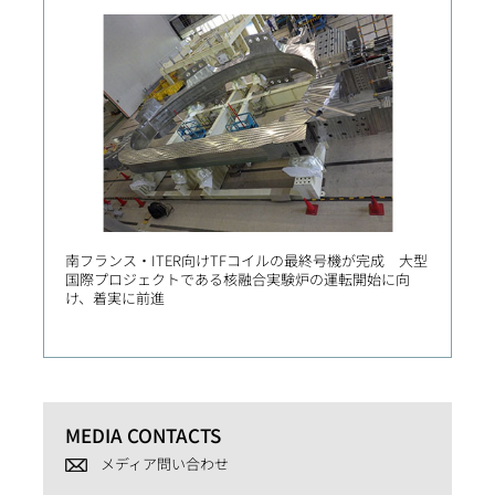
南フランス・ITER向けTFコイルの最終号機が完成 大型
三菱
国際プロジェクトである核融合実験炉の運転開始に向
「ZE
け、着実に前進
会とは
MEDIA CONTACTS
メディア問い合わせ