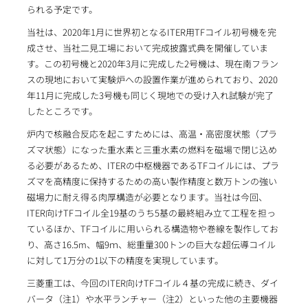
られる予定です。
当社は、2020年1月に世界初となるITER用TFコイル初号機を完
成させ、当社二見工場において完成披露式典を開催していま
す。この初号機と2020年3月に完成した2号機は、現在南フラン
スの現地において実験炉への設置作業が進められており、2020
年11月に完成した3号機も同じく現地での受け入れ試験が完了
したところです。
炉内で核融合反応を起こすためには、高温・高密度状態（プラ
ズマ状態）になった重水素と三重水素の燃料を磁場で閉じ込め
る必要があるため、ITERの中枢機器であるTFコイルには、プラ
ズマを高精度に保持するための高い製作精度と数万トンの強い
磁場力に耐え得る肉厚構造が必要となります。当社は今回、
ITER向けTFコイル全19基のうち5基の最終組み立て工程を担っ
ているほか、TFコイルに用いられる構造物や巻線を製作してお
り、高さ16.5m、幅9ｍ、総重量300トンの巨大な超伝導コイル
に対して1万分の1以下の精度を実現しています。
三菱重工は、今回のITER向けTFコイル４基の完成に続き、ダイ
バータ（注1）や水平ランチャー（注2）といった他の主要機器