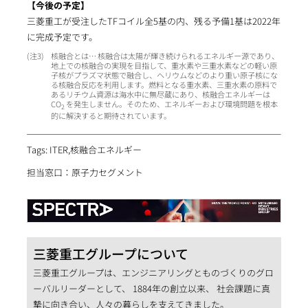
【今後の予定】
三菱重工が受注したTFコイル全5基の内、残る予備1基は2022年
に完成予定です。
3
核融合とは… 核融合は太陽が輝き続けられるエネルギー源であり、
地上での核融合の実現を目指して、重水素や三重水素などの軽い原
子核がプラズマ状態で融合し、ヘリウムなどのより重い原子核にな
る核融合反応を利用します。燃料となる重水素、三重水素の原料で
あるリチウム資源は海水中に無尽蔵にあり、核融合エネルギーは
CO
を発生しません。そのため、エネルギーおよび環境問題を根本
2
的に解決すると期待されています。
Tags: ITER,核融合エネルギー
担当窓口：原子力セグメント
三菱重工グループについて
三菱重工グループは、エンジニアリングとものづくりのグロ
ーバルリーダーとして、 1884年の創立以来、 社会課題に真
摯に向き合い、人々の暮らしを支えてきました。