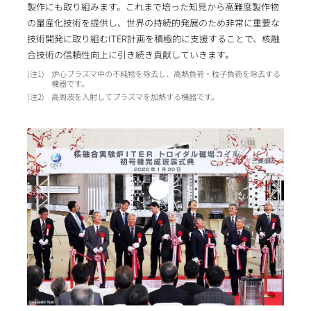
製作にも取り組みます。これまで培った知見から高難度製作物
の量産化技術を提供し、世界の持続的発展のため非常に重要な
技術開発に取り組むITER計画を積極的に支援することで、核融
合技術の信頼性向上に引き続き貢献していきます。
1
炉心プラズマ中の不純物を除去し、高熱負荷・粒子負荷を除去する
機器です。
2
高周波を入射してプラズマを加熱する機器です。