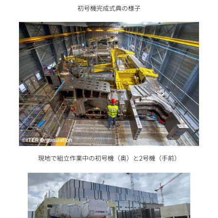
初号機完成式典の様子
現地で組立作業中の初号機（奥）と2号機（手前）