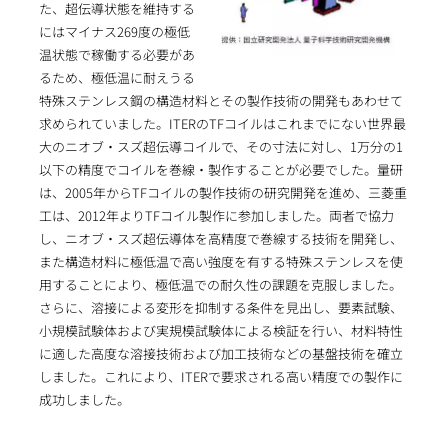
た、超伝導状態を維持する
にはマイナス269度の極低
温状態で稼働する必要があ
るため、極低温に耐えうる
特殊ステンレス鋼の構造材料とその製作技術の開発もあわせて
求められていました。ITERのTFコイルはこれまでにない世界最
大のニオブ・スズ超伝導コイルで、その寸法に対し、1万分の1
以下の精度でコイルを巻線・製作することが必要でした。量研
は、2005年からTFコイルの製作技術の研究開発を進め、三菱重
工は、2012年よりTFコイル製作に参加しました。両者で協力
し、ニオブ・スズ超伝導体を高精度で巻線する技術を開発し、
また構造材料に極低温で高い強度を有する特殊ステンレスを使
用することにより、極低温での耐久性の課題を克服しました。
さらに、溶接による変形を抑制する条件を見出し、要素試験、
小規模試験体および実規模試験体による検証を行い、材料特性
に適した高度な溶接技術および加工技術などの基盤技術を確立
しました。これにより、ITERで要求される高い精度での製作に
成功しました。