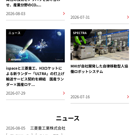
せ、産業分野のCO₂...
2026-08-03
2026-07-31
ニュース
SPECTRA
MHIが自社開発した自律移動型人協
ispaceと三菱重工、H3ロケットに
働ロボットシステム
よる新ランダー「ULTRA」の打上げ
輸送サービス契約を締結 国産ラン
ダー×国産ロケ...
2026-07-29
2026-07-16
ニュース
2026-08-05
三菱重工業株式会社
[
]
[
]