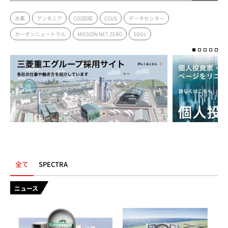
水素
アンモニア
CO2回収
CCUS
データセンター
カーボンニュートラル
MISSION NET ZERO
SDGs
全て
SPECTRA
ニュース