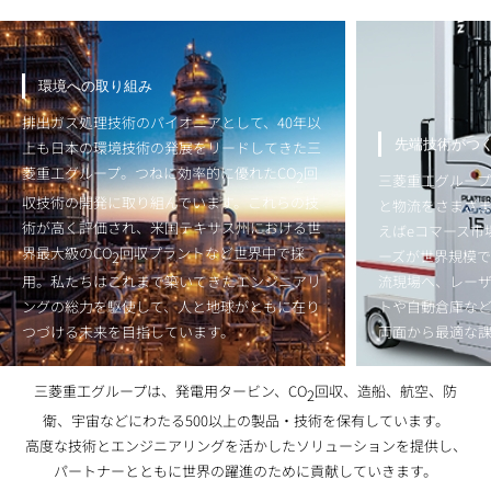
環境への取り組み
排出ガス処理技術のパイオニアとして、40年以
先端技術がつ
上も日本の環境技術の発展をリードしてきた三
菱重工グループ。つねに効率的に優れたCO
回
2
三菱重工グルー
収技術の開発に取り組んでいます。これらの技
と物流をさまざ
術が高く評価され、米国テキサス州における世
えばeコマース市
界最大級のCO
回収プラントなど世界中で採
2
ーズが世界規模で
用。私たちはこれまで築いてきたエンジニアリ
流現場へ、レー
ングの総力を駆使して、人と地球がともに在り
トや自動倉庫な
つづける未来を目指しています。
両面から最適な
三菱重工グループは、発電用タービン、CO
回収、造船、航空、防
2
衛、宇宙などにわたる500以上の製品・技術を保有しています。
高度な技術とエンジニアリングを活かしたソリューションを提供し、
パートナーとともに世界の躍進のために貢献していきます。