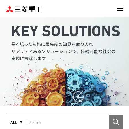
メ
イ
ン
コ
ン
テ
ン
ツ
に
移
動
ALL