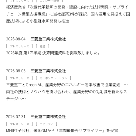
プレスリリース
エナジー・環境
経済産業省「次世代革新炉の開発・建設に向けた技術開発・サプライ
チェーン構築支援事業」に当社提案3件が採択、国内適用を見据えて国
産技術による小型軽水炉開発も推進
2026-08-04
三菱重工業株式会社
[
]
[
]
プレスリリース
経営
2026年度 第1四半期 決算関連資料を掲載致しました。
2026-08-03
三菱重工業株式会社
[
]
[
]
プレスリリース
カーボンニュートラル
三菱重工とGreen AI、産業分野のエネルギー効率改善で協業開始 ～
両社の技術とノウハウを掛け合わせ、産業分野のCO₂削減を新たなス
テージへ～
2026-07-31
三菱重工業株式会社
[
]
[
]
プレスリリース
モビリティ
MHIET子会社、米国GMから「年間最優秀サプライヤー」を受賞