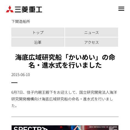
メ
イ
下関造船所
ン
コ
トップ
ニュース
ン
テ
沿革
アクセス
ン
海底広域研究船「かいめい」の命
ツ
に
名・進水式を行いました
移
2015-06-10
動
6月7日、佳子内親王殿下をお迎えして、国立研究開発法人海洋
研究開発機構向け海底広域研究船の命名・進水式を行いまし
た。