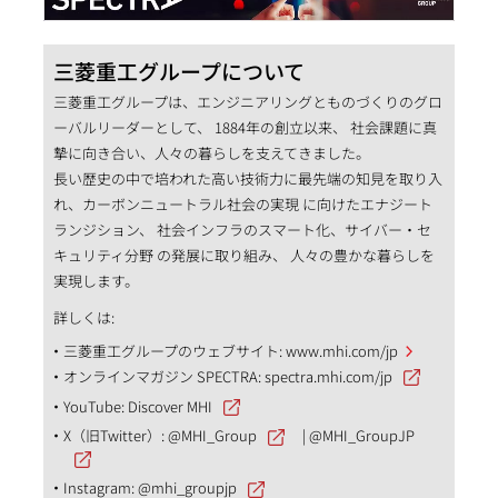
三菱重工グループについて
三菱重工グループは、エンジニアリングとものづくりのグロ
ーバルリーダーとして、 1884年の創立以来、 社会課題に真
摯に向き合い、人々の暮らしを支えてきました。
長い歴史の中で培われた高い技術力に最先端の知見を取り入
れ、カーボンニュートラル社会の実現 に向けたエナジート
ランジション、 社会インフラのスマート化、サイバー・セ
キュリティ分野 の発展に取り組み、 人々の豊かな暮らしを
実現します。
詳しくは:
三菱重工グループのウェブサイト:
www.mhi.com/jp
オンラインマガジン SPECTRA:
spectra.mhi.com/jp
YouTube:
Discover MHI
X（旧Twitter）:
@MHI_Group
|
@MHI_GroupJP
Instagram:
@mhi_groupjp