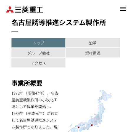
メ
イ
名古屋誘導推進システム製作所
ン
コ
ン
テ
トップ
沿革
ン
グループ会社
資材調達
ツ
に
アクセス
移
動
事業所概要
1972年（昭和47年）、名古
屋航空機製作所の小牧北工
場として操業を開始し、
1989年（平成元年）に独立
して名古屋誘導推進システ
ム製作所となりました。現