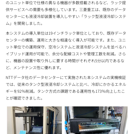
のユニット単位で仕様の異なる機器が多数搭載されるなど、ラック提
供サービスへの需要も多様化しています。三菱重工は、既存のデータ
センターにも液浸冷却装置を導入しやすい「ラック型液浸冷却システ
ム」を開発しました。
本システムの導入単位は19インチラック単位としており、既存データ
センターの構築、運用と大きな相違なく導入が可能です。また、ユニ
ット単位での運用保守、空冷システムと液浸冷却システムを並べるハ
イブリッド運用が可能で、余分な配線コストや管理工数を削減。さら
に、機器の設置や取り外しに要する時間がそれぞれ5分以内であるな
ど、メンテナンス性に優れます。
NTTデータ社のデータセンターにて実施された本システムの実機検証
では、従来のタンク型液浸冷却システムと比べ、冷却にかかるエネル
ギーを92％削減。タンク方式の課題である運用性も173％向上したこ
とが確認できました。