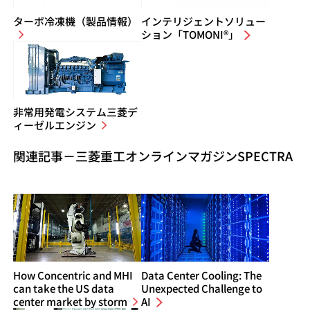
ターボ冷凍機（製品情報）
インテリジェントソリュー
ション「TOMONI®」
非常用発電システム三菱デ
ィーゼルエンジン
関連記事－三菱重工オンラインマガジンSPECTRA
How Concentric and MHI
Data Center Cooling: The
can take the US data
Unexpected Challenge to
center market by storm
AI