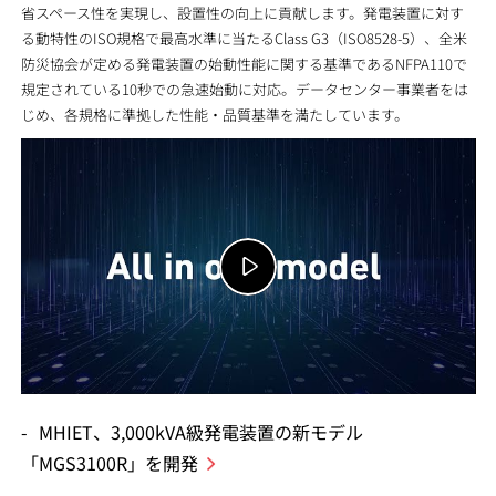
省スペース性を実現し、設置性の向上に貢献します。発電装置に対す
る動特性のISO規格で最高水準に当たるClass G3（ISO8528-5）、全米
防災協会が定める発電装置の始動性能に関する基準であるNFPA110で
規定されている10秒での急速始動に対応。データセンター事業者をは
じめ、各規格に準拠した性能・品質基準を満たしています。
MHIET、3,000kVA級発電装置の新モデル
「MGS3100R」を開発