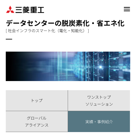
メ
イ
データセンターの脱炭素化・省エネ化
ン
コ
[ 社会インフラのスマート化（電化・知能化） ]
ン
テ
ン
ツ
に
移
動
ワンストップ
トップ
ソリューション
グローバル
実績・事例紹介
アライアンス