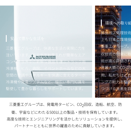
環境への取り組み
排出ガス処理技術のパイオニアとして、40年以
先端技術がつ
上も日本の環境技術の発展をリードしてきた三
菱重工グループ。つねに効率的に優れたCO
回
2
三菱重工グルー
収技術の開発に取り組んでいます。これらの技
と物流をさまざ
術が高く評価され、米国テキサス州における世
えばeコマース市
界最大級のCO
回収プラントなど世界中で採
2
ーズが世界規模で
用。私たちはこれまで築いてきたエンジニアリ
流現場へ、レー
ングの総力を駆使して、人と地球がともに在り
トや自動倉庫な
つづける未来を目指しています。
両面から最適な
三菱重工グループは、発電用タービン、CO
回収、造船、航空、防
2
衛、宇宙などにわたる500以上の製品・技術を保有しています。
高度な技術とエンジニアリングを活かしたソリューションを提供し、
パートナーとともに世界の躍進のために貢献していきます。