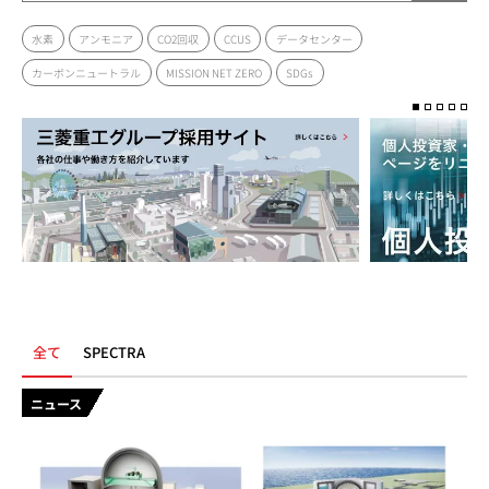
水素
アンモニア
CO2回収
CCUS
データセンター
カーボンニュートラル
MISSION NET ZERO
SDGs
全て
SPECTRA
ニュース