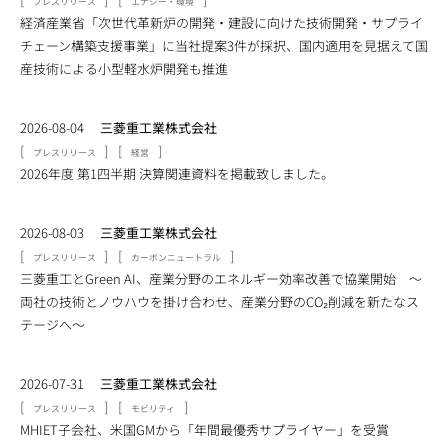
プレスリリース
エナジー・環境
経済産業省「次世代革新炉の開発・建設に向けた技術開発・サプライ
チェーン構築支援事業」に当社提案3件が採択、国内適用を見据えて国
産技術による小型軽水炉開発も推進
2026-08-04
三菱重工業株式会社
[
]
[
]
プレスリリース
経営
2026年度 第1四半期 決算関連資料を掲載致しました。
2026-08-03
三菱重工業株式会社
[
]
[
]
プレスリリース
カーボンニュートラル
三菱重工とGreen AI、産業分野のエネルギー効率改善で協業開始 ～
両社の技術とノウハウを掛け合わせ、産業分野のCO₂削減を新たなス
テージへ～
2026-07-31
三菱重工業株式会社
[
]
[
]
プレスリリース
モビリティ
MHIET子会社、米国GMから「年間最優秀サプライヤー」を受賞