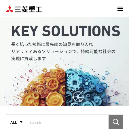
メ
イ
ン
コ
ン
テ
ン
ツ
に
移
動
ALL