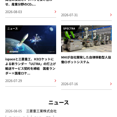
せ、産業分野のCO₂...
2026-08-03
2026-07-31
ニュース
SPECTRA
MHIが自社開発した自律移動型人協
ispaceと三菱重工、H3ロケットに
働ロボットシステム
よる新ランダー「ULTRA」の打上げ
輸送サービス契約を締結 国産ラン
ダー×国産ロケ...
2026-07-29
2026-07-16
ニュース
2026-08-05
三菱重工業株式会社
[
]
[
]