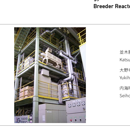
Breeder React
並木
Kats
大野
Yuki
内海
Seih