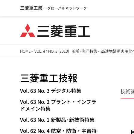
三菱重工業
グローバルネットワーク
-
メ
HOME
-
VOL. 47 NO. 3 (2010) 船舶·海洋特集
-
高速増殖炉実用化
イ
パ
ン
三菱重工技報
ン
コ
ン
く
Vol. 63 No. 3 デジタル特集
技術
TECHNICAL
テ
Vol. 63 No. 2 プラント・インフラ
ず
ン
REVIEW
ドメイン特集
ツ
Vol. 63 No. 1 新製品·新技術特集
に
移
Vol. 62 No. 4 航空・防衛・宇宙特
M