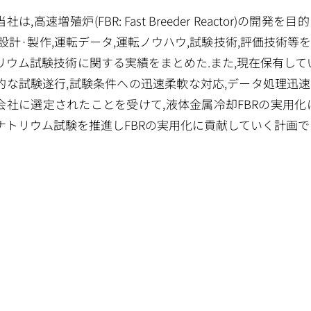
当社は,高速増殖炉(FBR: Fast Breeder Reactor)
,設計·製作,運転データ,運転ノウハウ,試験技術,評価技術等
リウム試験技術に関する実績をまとめた.また,現在保有して
的な試験遂行,試験条件への迅速柔軟な対応,データ処理迅速
会社に選定されたことを受けて,液体金属冷却FBRの実用
ナトリウム試験を推進しFBRの実用化に貢献していく計画で