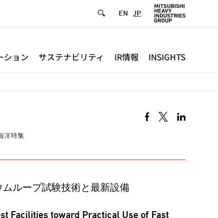
EN
JP
Defa
ーション
サステナビリティ
IR情報
INSIGHTS
-
Hea
men
船舶·海洋特集
ウムループ試験技術と最新設備
 Facilities toward Practical Use of Fast