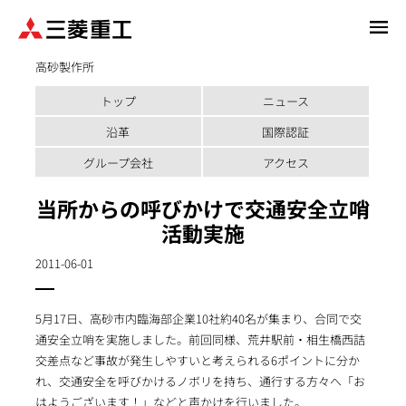
メ
イ
高砂製作所
ン
コ
トップ
ニュース
ン
テ
沿革
国際認証
ン
グループ会社
アクセス
ツ
に
当所からの呼びかけで交通安全立哨
移
活動実施
動
2011-06-01
5月17日、高砂市内臨海部企業10社約40名が集まり、合同で交
通安全立哨を実施しました。前回同様、荒井駅前・相生橋西詰
交差点など事故が発生しやすいと考えられる6ポイントに分か
れ、交通安全を呼びかけるノボリを持ち、通行する方々へ「お
はようございます！」などと声かけを行いました。