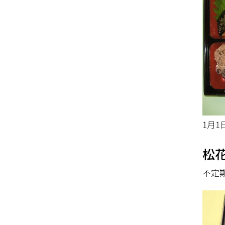
1月1
松
不定