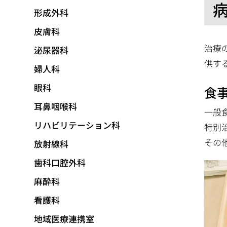
形成外科
皮膚科
治療
泌尿器科
供す
婦人科
眼科
食
耳鼻咽喉科
一般
リハビリテーション科
特別
その
放射線科
歯科口腔外科
麻酔科
看護科
地域医療連携室