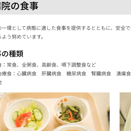
病院の食事
の一環として病態に適した食事を提供するとともに、安全で
るよう努めています。
事の種類
食：常食、全粥食、高齢食、嚥下調整食など
治療食：心臓病食 肝臓病食 糖尿病食 腎臓病食 潰瘍
他