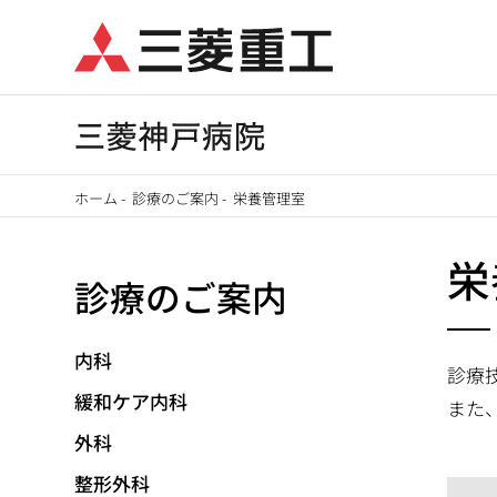
メ
イ
ン
コ
ン
テ
ホーム
-
診療のご案内
-
栄養管理室
ン
パ
ツ
栄
に
診療のご案内
ン
移
く
動
内科
診療
ず
緩和ケア内科
また
外科
整形外科