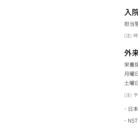
入
担当
時
外
栄養
月曜日
土曜日
予
日本
NS