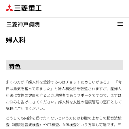
メ
イ
ン
コ
ン
テ
婦人科
ン
ツ
に
移
特色
動
多くの方が『婦人科を受診するのはチョットためらいがある』 『今
日は勇気を奮って来ました』と婦人科受診を敬遠されますが、産婦人
科医は女性の健康を守るよき理解者でありサポータですので、まずは
お悩みを告げにきてください。婦人科を女性の健康管理の窓口として
気軽にご利用ください。
どうしても内診を受けたくないという方にはお腹の上からの超音波検
査（経腹超音波検査）やCT検査、MRI検査という方法も可能です。三