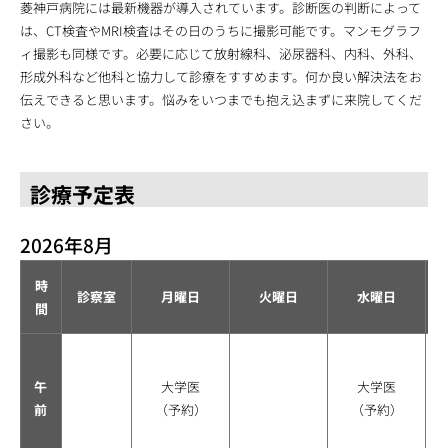
菱神戸病院には最新機器が導入されています。診断医の判断によって
は、CT検査やMRI検査はその日のうちに撮影可能です。マンモグラフ
ィ撮影も同様です。必要に応じて放射線科、泌尿器科、内科、外科、
形成外科など他科と協力して診療をすすめます。何か良い解決法をお
伝えできると思います。悩みをいつまでも抱え込まずに来院してくだ
さい。
診療予定表
2026年8月
時
診察室
月曜日
火曜日
水曜日
間
午
大学医
大学医
前
（予約）
（予約）