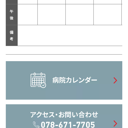
午
後
備
考