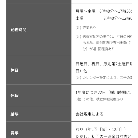
月曜～金曜 8時40分～17時30分
土曜 8時40分～12時00分
残業あり
勤務時間
透析室勤務の場合は、平日の居残り
ある為、変則勤務で遅出出勤（11時10
分）が週1回程度あり
日曜日、祝日、原則第2土曜日以外の
休日
日）他
カレンダー設定により、若干の変動
1年度につき22日（採用時期によ
休暇
その他、積立休暇制度あり
給与
会社規定による
あり（年2回［6月・12月］）
賞与
ただし、初回の一時金は寸志とす