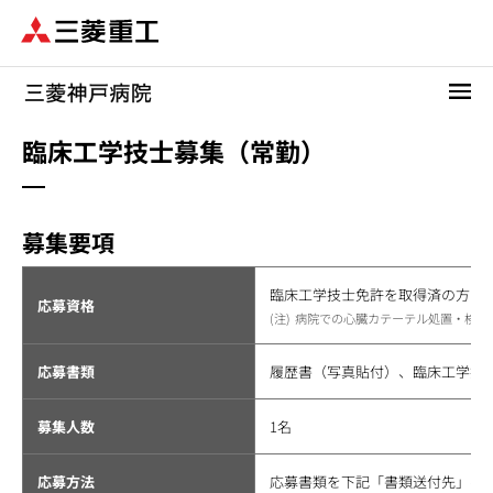
メ
イ
ン
コ
ン
テ
臨床工学技士募集（常勤）
ン
ツ
に
募集要項
移
動
臨床工学技士免許を取
応募資格
病院での心臓カテーテル処置・検
応募書類
履歴書（写真貼付）、臨床工学技
募集人数
1名
応募方法
応募書類を下記「書類送付先」へ