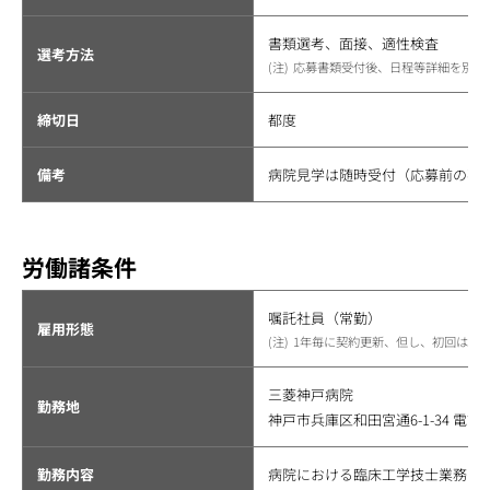
書類選考、面接、適性検査
選考方法
応募書類受付後、日程等詳細を別途
締切日
都度
備考
病院見学は随時受付（応募前の事
労働諸条件
嘱託社員（常勤）
雇用形態
1年毎に契約更新、但し、初回は6
三菱神戸病院
勤務地
神戸市兵庫区和田宮通6-1-34 電話：07
勤務内容
病院における臨床工学技士業務