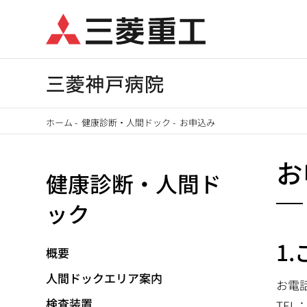
メ
イ
ン
コ
ン
テ
ホーム
-
健康診断・人間ドック
-
お申込み
ン
パ
ツ
お
に
健康診断・人間ド
ン
移
ック
く
動
ず
1
概要
人間ドックエリア案内
お電
検査装置
TEL：